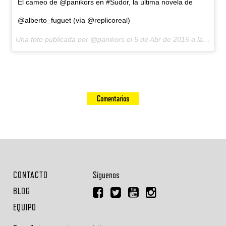
El cameo de @panikors en #Sudor, la última novela de
@alberto_fuguet (vía @replicoreal)
Una foto publicada por @panikors el
5 de Abr de 2016 a la(s) 6:08 PDT
Comentarios
CONTACTO
Síguenos
BLOG
EQUIPO