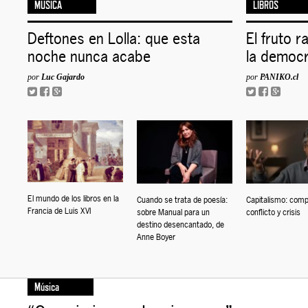
MÚSICA
LIBROS
Deftones en Lolla: que esta
El fruto r
noche nunca acabe
la democr
por
Luc Gajardo
por
PANIKO.cl
El mundo de los libros en la
Cuando se trata de poesía:
Capitalismo: comp
Francia de Luis XVI
sobre Manual para un
conflicto y crisis
destino desencantado, de
Anne Boyer
Música