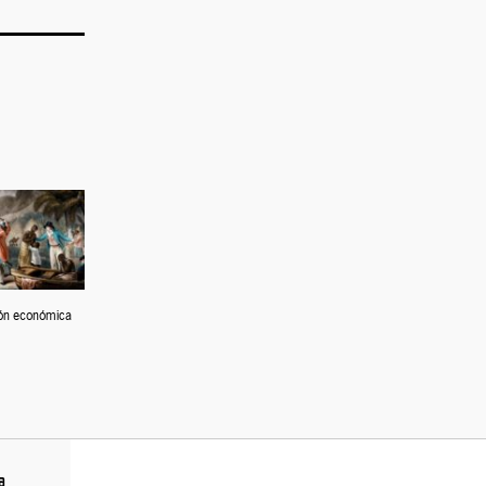
ión económica
a