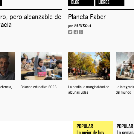
BLOG
LIBROS
aro, pero alcanzable de
Planeta Faber
acia
por
PANIKO.cl
etencia,
Balance educativo 2023
La continua marginalidad de
La integrac
algunas vidas
del mundo
POPULAR
POPULAR
Lo mejor de hoy
La seman