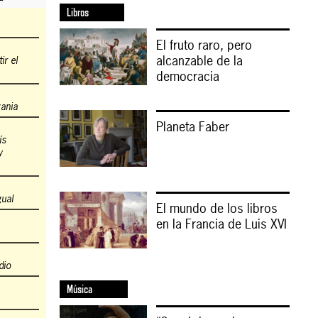
Libros
El fruto raro, pero
alcanzable de la
r el
democracia
zania
Planeta Faber
ís
y
gual
El mundo de los libros
en la Francia de Luis XVI
dio
Música