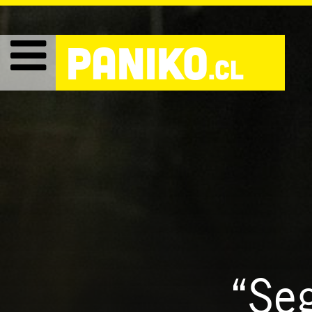
PANIKO
.cl
“Seg