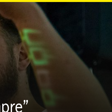
mpre”