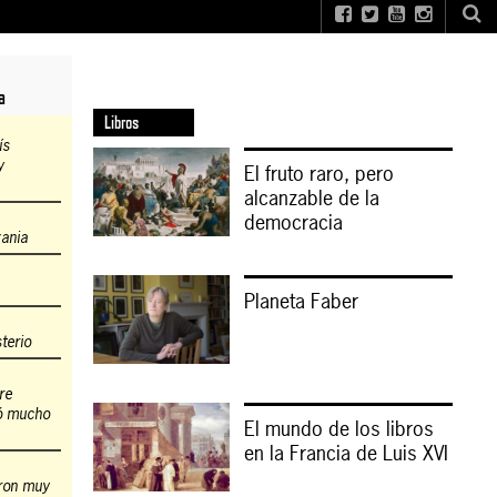
a
Libros
ís
y
El fruto raro, pero
alcanzable de la
democracia
zania
Planeta Faber
terio
re
ió mucho
El mundo de los libros
en la Francia de Luis XVI
ron muy