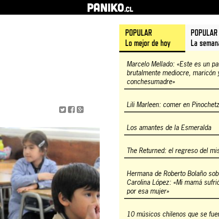
PANIKO
.cl
POPULAR
POPULAR
Lo mejor de hoy
La seman
Marcelo Mellado: «Este es un pa
brutalmente mediocre, maricón 
conchesumadre»
Lili Marleen: comer en Pinochet
Los amantes de la Esmeralda
The Returned: el regreso del mis
Hermana de Roberto Bolaño sob
Carolina López: «Mi mamá sufr
por esa mujer»
10 músicos chilenos que se fue