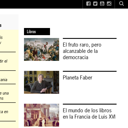
a
Libros
ís
y
El fruto raro, pero
alcanzable de la
democracia
r el
Planeta Faber
zania
de una
ns
El mundo de los libros
ca en
en la Francia de Luis XVI