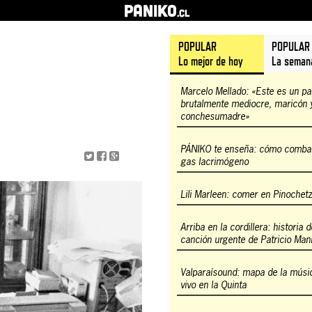
PANIKO
.cl
POPULAR
POPULAR
Lo mejor de hoy
La seman
Marcelo Mellado: «Este es un pa
brutalmente mediocre, maricón 
conchesumadre»
PÁNIKO te enseña: cómo combati
gas lacrimógeno
Lili Marleen: comer en Pinochet
Arriba en la cordillera: historia 
canción urgente de Patricio Man
Valparaísound: mapa de la músi
vivo en la Quinta