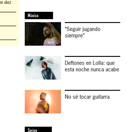
on diez
Música
“Seguir jugando
siempre”
Deftones en Lolla: que
esta noche nunca acabe
No sé tocar guitarra
Series