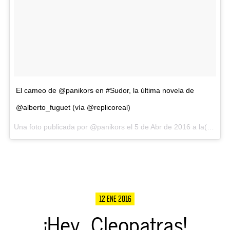
El cameo de @panikors en #Sudor, la última novela de
@alberto_fuguet (vía @replicoreal)
Una foto publicada por @panikors el
5 de Abr de 2016 a la(s) 6:08 PDT
12 ENE 2016
¡Hey, Cleopatras!