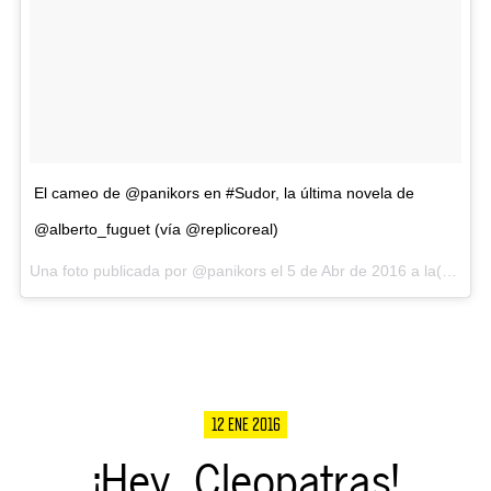
El cameo de @panikors en #Sudor, la última novela de
@alberto_fuguet (vía @replicoreal)
Una foto publicada por @panikors el
5 de Abr de 2016 a la(s) 6:08 PDT
12 ENE 2016
¡Hey, Cleopatras!