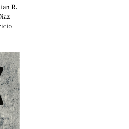
tian R.
Díaz
icio