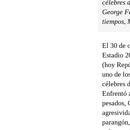
célebres 
George Fo
tiempos,
El 30 de 
Estadio 2
(hoy Repú
uno de lo
célebres d
Enfrentó 
pesados, 
agresivida
parangón,