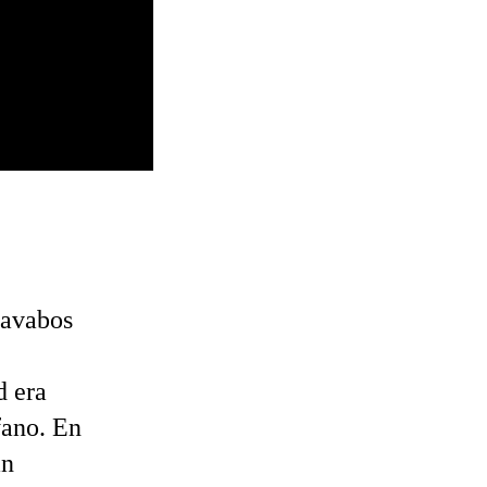
lavabos
d era
fano. En
an