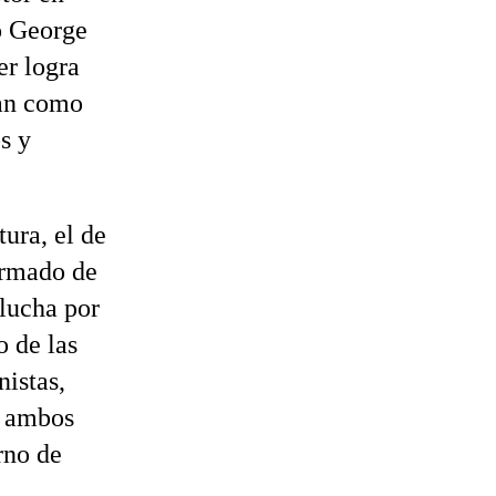
o George
er logra
man como
s y
tura, el de
armado de
 lucha por
o de las
istas,
a ambos
rno de