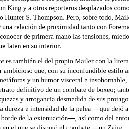
on King y a otros reporteros desplazados com
o Hunter S. Thompson. Pero, sobre todo, Mail
r una relación de proximidad tanto con Fore
 conocer de primera mano las tensiones, miedo
e laten en su interior.
te
es también el del propio Mailer con la litera
or ambicioso que, con su inconfundible estilo 
metáforas y un humor visceral e insobornable,
etrato definitivo de un combate de boxeo; tant
aquezas y arrogancia desmedida de sus protagon
a dureza e intensidad de la pelea —que dejó 
l borde de la extenuación—, así como del ento
 en el que se disputó el combate —un Zaire