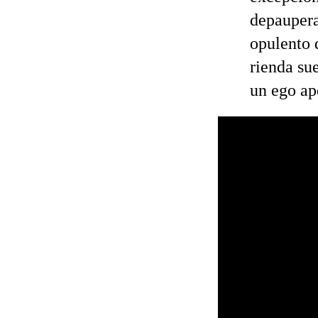
depaupera
opulento 
rienda su
un ego ap