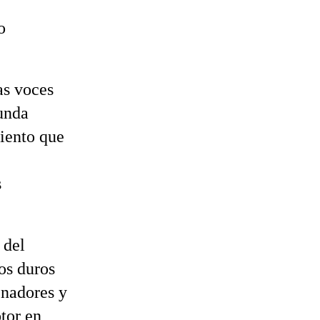
o
as voces
gunda
miento que
s
 del
os duros
enadores y
tor en