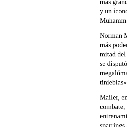
más grand
y un ícon
Muhamma
Norman Ma
más poder
mitad del
se disputó
megalóman
tinieblas
Mailer, en
combate, 
entrenami
sparrings