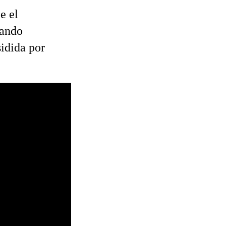
e el
dando
idida por