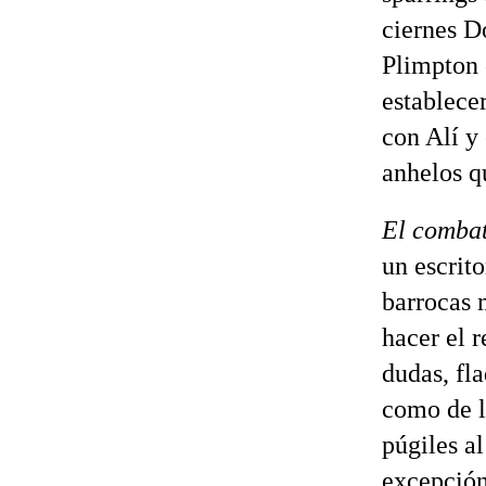
ciernes D
Plimpton 
establece
con Alí y
anhelos qu
El comba
un escrit
barrocas 
hacer el r
dudas, fl
como de l
púgiles a
excepción