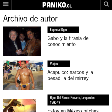
PANIKO
.cl
Archivo de autor
Especial Ggm
Gabo y la tiranía del
conocimiento
Viajes
Acapulco: narcos y la
pesadilla del mirrey
Hijos Del Narco: Ferraris, Leopardos
Y AK-47
Estoy en México bitches