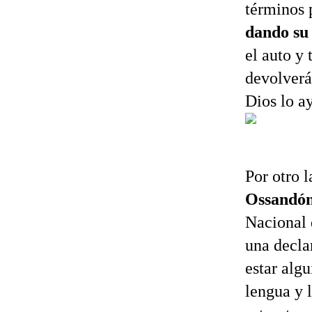
términos
dando su
el auto y 
devolverá
Dios lo a
Por otro l
Ossandó
Nacional d
una decla
estar alg
lengua y l