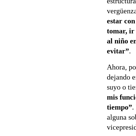
estructura
vergüenza
estar con
tomar, ir
al niño e
evitar”
.
Ahora, por
dejando e
suyo o ti
mis funci
tiempo”
.
alguna so
vicepresi