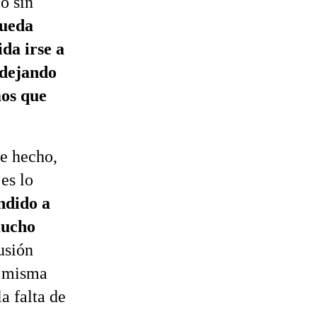
ió sin
ueda
da irse a
 dejando
mos que
te hecho,
es lo
ndido a
mucho
usión
a misma
a falta de