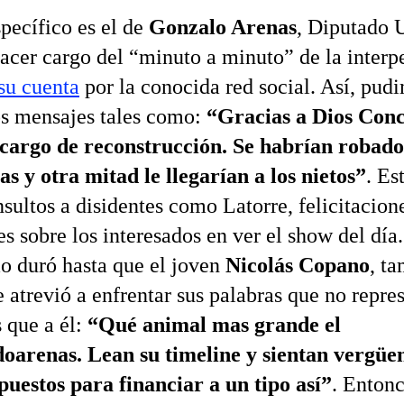
specífico es el de
Gonzalo Arenas
, Diputado 
hacer cargo del “minuto a minuto” de la interp
su cuenta
por la conocida red social. Así, pud
s mensajes tales como:
“Gracias a Dios Conc
 cargo de reconstrucción. Se habrían robado
sas y otra mitad le llegarían a los nietos”
. Es
nsultos a disidentes como Latorre, felicitacion
s sobre los interesados en ver el show del día.
o duró hasta que el joven
Nicolás Copano
, t
e atrevió a enfrentar sus palabras que no repre
 que a él:
“Qué animal mas grande el
oarenas. Lean su timeline y sientan vergüe
uestos para financiar a un tipo así”
. Entonc