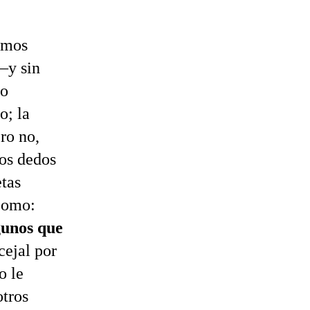
hemos
–y sin
vo
o; la
ro no,
los dedos
etas
 como:
gunos que
ejal por
o le
otros