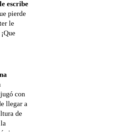
le escribe
que pierde
ter le
. ¡Que
na
a
a jugó con
e llegar a
ltura de
 la