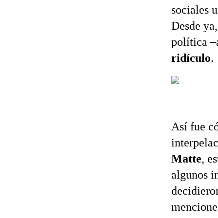
sociales u
Desde ya,
política –
ridículo
.
Así fue c
interpela
Matte
, e
algunos i
decidiero
menciones