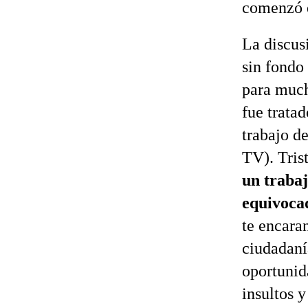
comenzó e
La discus
sin fondo
para much
fue trata
trabajo d
TV). Tris
un trabaj
equivoca
te encara
ciudadanía
oportunid
insultos y