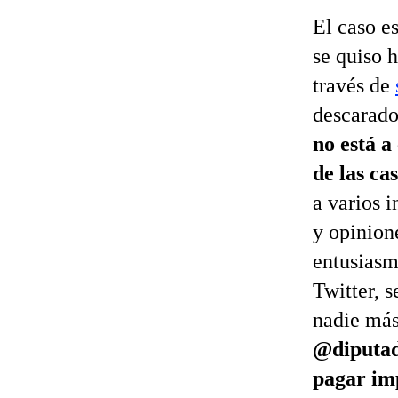
El caso e
se quiso 
través de
descarado
no está a
de las ca
a varios i
y opinione
entusiasm
Twitter, s
nadie más
@diputad
pagar imp