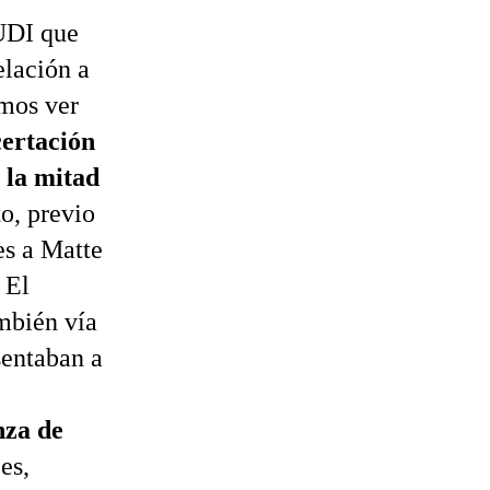
UDI que
elación a
imos ver
ertación
 la mitad
to, previo
es a Matte
 El
ambién vía
sentaban a
nza de
es,