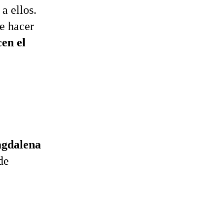
 a ellos.
e hacer
cen el
gdalena
de