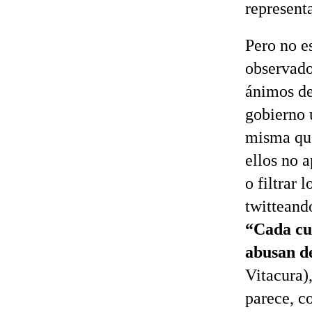
representa
Pero no e
observado
ánimos de
gobierno u
misma que 
ellos no 
o filtrar 
twitteando
“Cada cua
abusan de
Vitacura)
parece, c