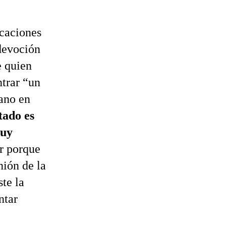
icaciones
devoción
e quien
trar “un
pano en
tado es
muy
ar porque
nión de la
ste la
ntar