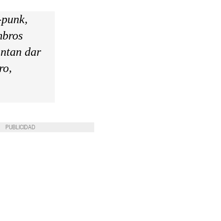
-punk,
mbros
entan dar
ro,
PUBLICIDAD