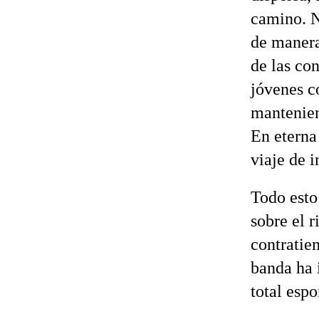
camino. N
de manera
de las co
jóvenes co
mantenien
En eterna 
viaje de 
Todo esto
sobre el 
contratiem
banda ha 
total esp