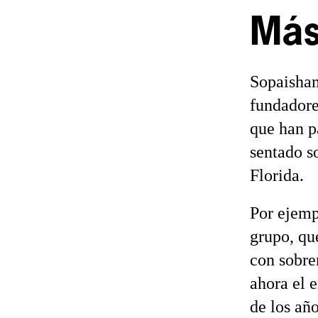
Más
Sopaisham
fundadores
que han p
sentado s
Florida.
Por ejemp
grupo, qu
con sobre
ahora el 
de los año