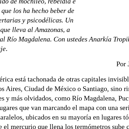
ido de mochileo, rebeldía e
- que los ha hecho beber de
ertarias y psicodélicas. Un
 que lleva al Amazonas, a
al Río Magdalena. Con ustedes Anarkía Tropik
aje
.
Por 
rica está tachonada de otras capitales invisib
s Aires, Ciudad de México o Santiago, sino r
es y más olvidados, como Río Magdalena, Puc
Lugares que van marcando el mapa con una ser
paralelos, ubicados en su mayoría en lugares tó
e el mercurio que llena los termómetros sube