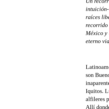
Un recorr
intuición
raíces lib
recorrido
México y 
eterno vi
Latinoamé
son Bueno
inaparent
Iquitos. 
alfileres 
Allí dond