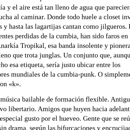
a y el aire está tan lleno de agua que parecie
ducha al caminar. Donde todo huele a closet in
 y hasta las lagartijas cantan como jilgueros. 
uentes perdidas de la cumbia, han sido faros en 
Anarkía Tropikal, esa banda insolente y pioner
leno que trota junglas. Un conjunto que, aunqu
o esa etiqueta, sería justo ubicar entre los
ores mundiales de la cumbia-punk. O simpleme
on «k».
música bailable de formación flexible. Antigu
ivo libertario. Amigos que huyen hacia adelant
 especial gusto por el hueveo. Gente que se reú
 sin drama, según las bifurcaciones y encrucija