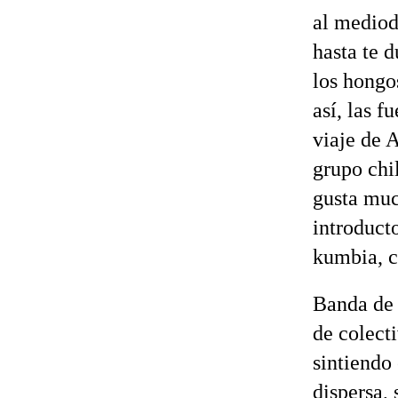
al mediodí
hasta te 
los hongos
así, las f
viaje de 
grupo chi
gusta much
introduct
kumbia, c
Banda de 
de colect
sintiendo
dispersa,