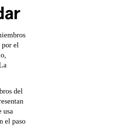
dar
 miembros
 por el
o,
 La
bros del
resentan
e usa
n el paso