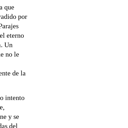
ra que
vadido por
Parajes
el eterno
a. Un
e no le
nte de la
o intento
e,
ne y se
das del