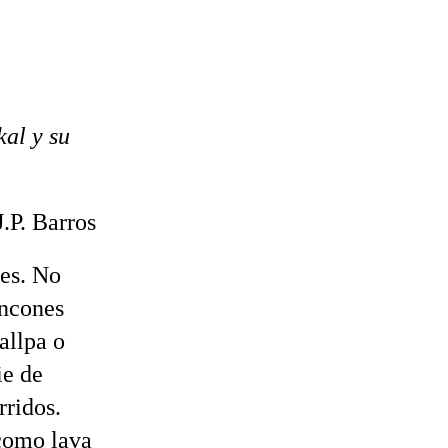
al y su
J.P. Barros
les. No
incones
allpa o
ie de
rridos.
 como lava