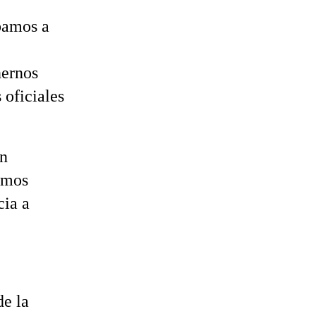
bamos a
nernos
 oficiales
un
amos
cia a
de la