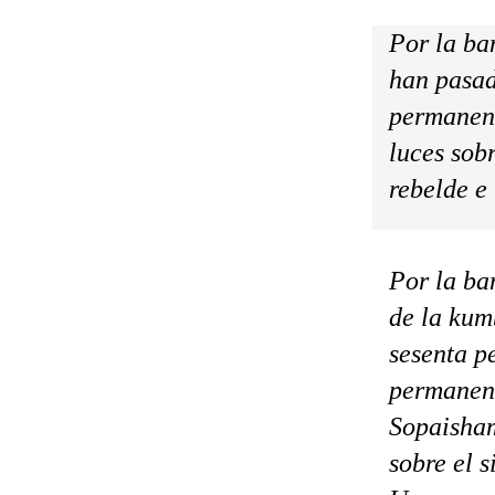
Por la ba
han pasad
permanent
luces sob
rebelde e 
Por la ba
de la kum
sesenta p
permanent
Sopaisham
sobre el 