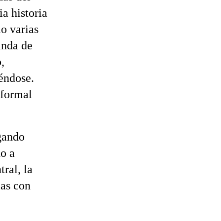
a historia
o varias
anda de
,
éndose.
informal
gando
do a
ral, la
mas con