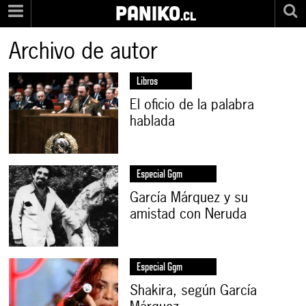
PANIKO
.cl
Archivo de autor
Libros
El oficio de la palabra
hablada
Especial Ggm
García Márquez y su
amistad con Neruda
Especial Ggm
Shakira, según García