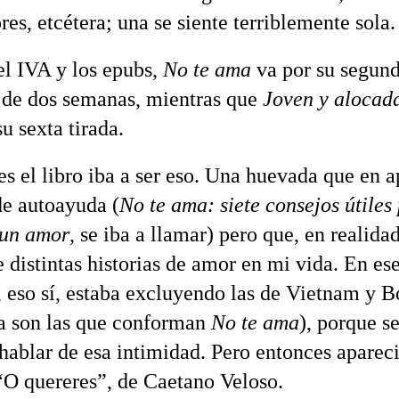
es, etcétera; una se siente terriblemente sola.
el IVA y los epubs,
No te ama
va por su segund
de dos semanas, mientras que
Joven y alocad
u sexta tirada.
 el libro iba a ser eso. Una huevada que en a
de autoayuda (
No te ama: siete consejos útiles
 un amor
, se iba a llamar) pero que, en realidad
e distintas historias de amor en mi vida. En es
eso sí, estaba excluyendo las de Vietnam y B
a son las que conforman
No te ama
), porque s
 hablar de esa intimidad. Pero entonces aparec
“O quereres”, de Caetano Veloso.