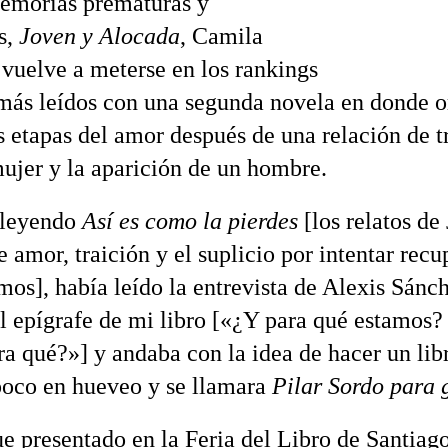
emorias prematuras y
s,
Joven y Alocada
, Camila
 vuelve a meterse en los rankings
 más leídos con una segunda novela en donde 
s etapas del amor después de una relación de t
ujer y la aparición de un hombre.
leyendo
Así es como la pierdes
[los relatos de
 amor, traición y el suplicio por intentar recu
mos], había leído la entrevista de Alexis Sánch
el epígrafe de mi libro [«¿Y para qué estamos?
ara qué?»] y andaba con la idea de hacer un lib
poco en hueveo y se llamara
Pilar Sordo para 
fue presentado en la Feria del Libro de Santiag