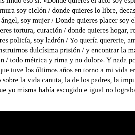
 lindo eso sí: «Donde quieres el acto soy espír
rnura soy ciclón / donde quieres lo libre, decas
 ángel, soy mujer / Donde quieres placer soy el
eres tortura, curación / donde quieres hogar, 
eres policía, soy ladrón / Yo quería quererte, a
struirnos dulcísima prisión / y encontrar la m
n / todo métrica y rima y no dolor». Y nada p
que tuve los últimos años en torno a mi vida e
 sobre la vida canuta, la de los padres, la imp
que yo misma había escogido e igual no lograb
.