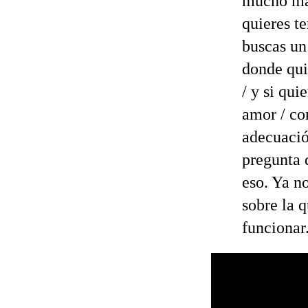
mucho más
quieres te
buscas un
donde qui
/ y si qui
amor / con
adecuació
pregunta 
eso. Ya no
sobre la 
funcionar