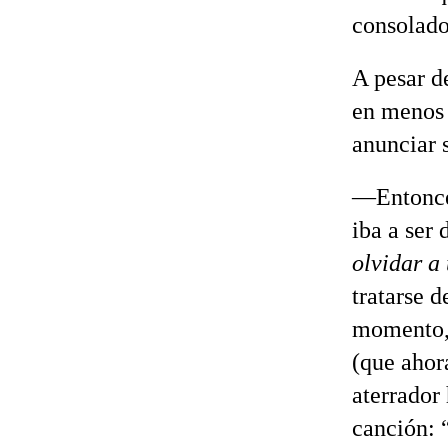
consolador
A pesar d
en menos 
anunciar s
—Entonces
iba a ser 
olvidar a
tratarse d
momento, 
(que ahor
aterrador
canción: 