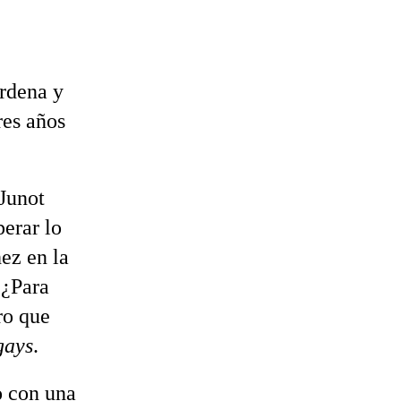
ordena y
res años
 Junot
perar lo
ez en la
 ¿Para
ro que
gays
.
o con una