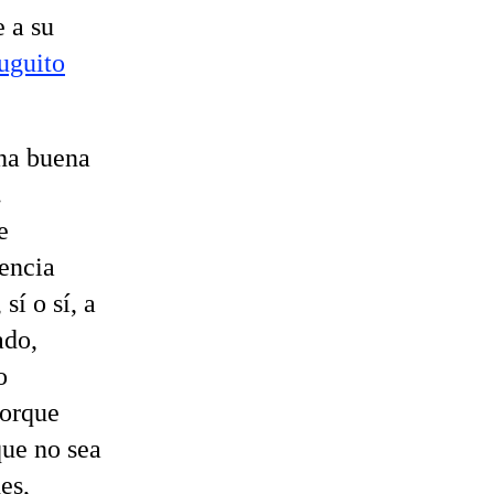
e a su
uguito
na buena
.
e
iencia
sí o sí, a
ado,
o
porque
que no sea
es,