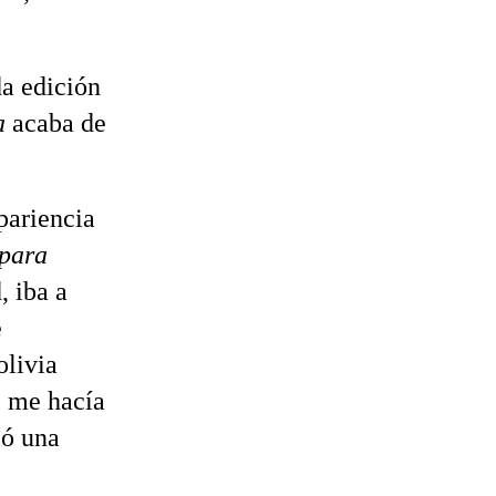
a edición
a
acaba de
pariencia
 para
, iba a
e
olivia
e me hacía
ió una