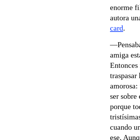
enorme fil
autora un
card
.
—Pensaba 
amiga est
Entonces 
traspasar
amorosa: u
ser sobre
porque to
tristísim
cuando un
ese. Aunq