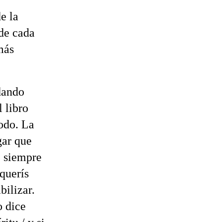
e la
sde cada
más
dando
 libro
todo. La
gar que
 siempre
querís
bilizar.
o dice