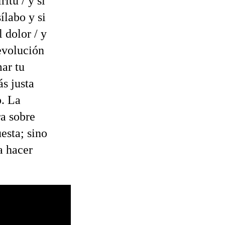
itu / y si
ílabo y si
 dolor / y
revolución
mar tu
ás justa
o. La
ra sobre
uesta; sino
a hacer