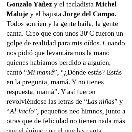
Gonzalo Yáñez
y el tecladista
Michel
Maluje
y el bajista
Jorge del Campo
.
Todos sonríen y la gente baila, la gente
canta. Creo que con unos 30ºC fueron un
golpe de realidad para mis oídos. Cuando
nos pidió que levantáramos la mano
quienes habíamos perdido a alguien,
cantó “
Mi mamá
”, “¿Dónde estás? Estás
en la pregunta, mamá. Y no tienes
respuesta, mamá”. Y así fueron
revolviéndose las letras de “
Las niñas
” y
“
Al Vacío
”, pequeños neo himnos, junto a
otras que de felicidad no tienen nada más
que el ánimo con el que las canta.