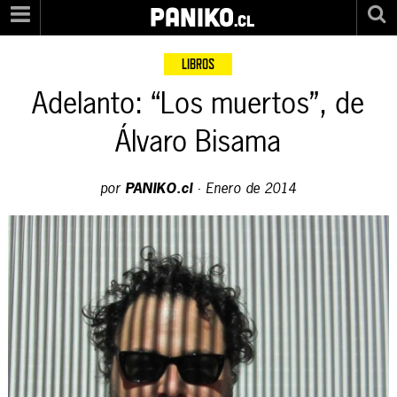
PANIKO
.cl
LIBROS
Adelanto: “Los muertos”, de
Álvaro Bisama
por
PANIKO.cl
·
Enero de 2014