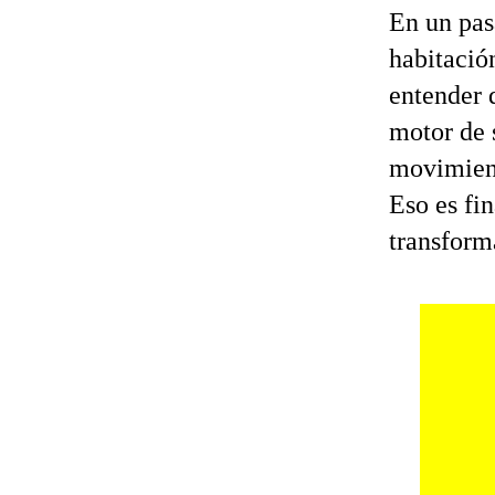
En un pasa
habitació
entender 
motor de 
movimient
Eso es fi
transform