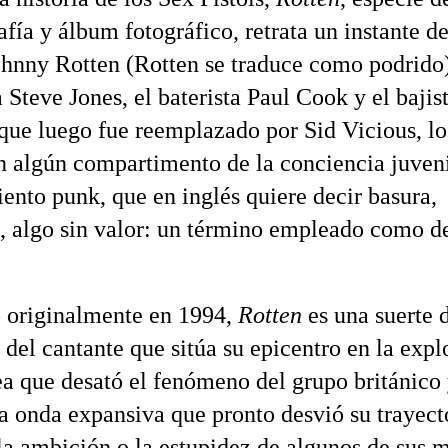
afía y álbum fotográfico, retrata un instante d
hnny Rotten (Rotten se traduce como podrido)
a Steve Jones, el baterista Paul Cook y el bajis
que luego fue reemplazado por Sid Vicious, l
n algún compartimento de la conciencia juveni
ento punk, que en inglés quiere decir basura,
e, algo sin valor: un término empleado como d
 originalmente en 1994,
Rotten
es una suerte 
del cantante que sitúa su epicentro en la expl
ea que desató el fenómeno del grupo británico
la onda expansiva que pronto desvió su trayect
 la ambición o la estupidez de algunos de sus 