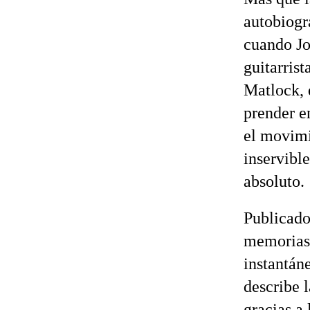
autobiogr
cuando Jo
guitarrist
Matlock, 
prender e
el movimi
inservibl
absoluto.
Publicado
memorias 
instantán
describe 
gracias a