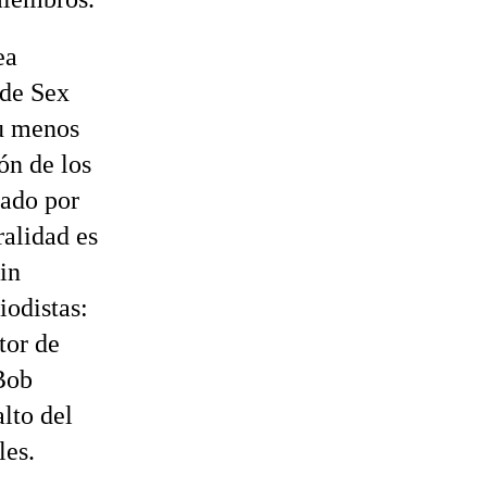
ea
 de Sex
su menos
ón de los
rado por
alidad es
in
iodistas:
tor de
 Bob
lto del
les.