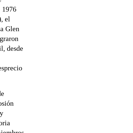
e 1976
, el
ta Glen
ograron
l, desde
esprecio
de
osión
 y
oria
miembros.