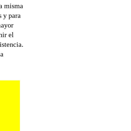
 la misma
s y para
mayor
nir el
istencia.
la