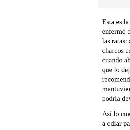
Esta es la
enfermó d
las ratas
charcos c
cuando ab
que lo de
recomenda
mantuvier
podría de
Así lo cu
a odiar p