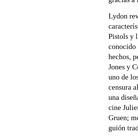
Lydon rev
caracterí
Pistols y
conocido 
hechos, p
Jones y C
uno de los
censura a
una diseñ
cine Juli
Gruen; mo
guión trad