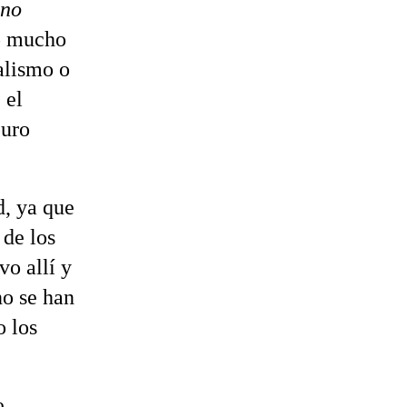
 no
to mucho
alismo o
 el
puro
d, ya que
 de los
vo allí y
no se han
o los
e