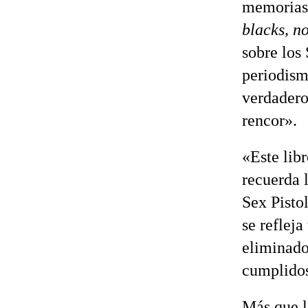
memorias
blacks, n
sobre los
periodism
verdadero
rencor».
«Este lib
recuerda 
Sex Pistol
se refleja
eliminado 
cumplidos
Más que la