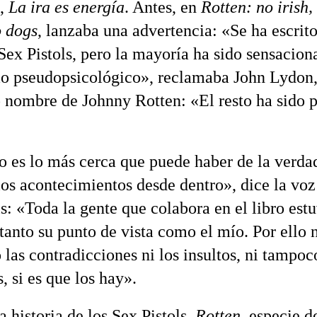
,
La ira es energía
. Antes, en
Rotten: no irish,
o dogs
, lanzaba una advertencia: «Se ha escri
 Sex Pistols, pero la mayoría ha sido sensacion
o pseudopsicológico», reclamaba John Lydon,
 nombre de Johnny Rotten: «El resto ha sido 
ro es lo más cerca que puede haber de la verda
los acontecimientos desde dentro», dice la voz
s: «Toda la gente que colabora en el libro estu
 tanto su punto de vista como el mío. Por ello 
las contradicciones ni los insultos, ni tampoc
, si es que los hay».
 historia de los Sex Pistols,
Rotten
, especie d