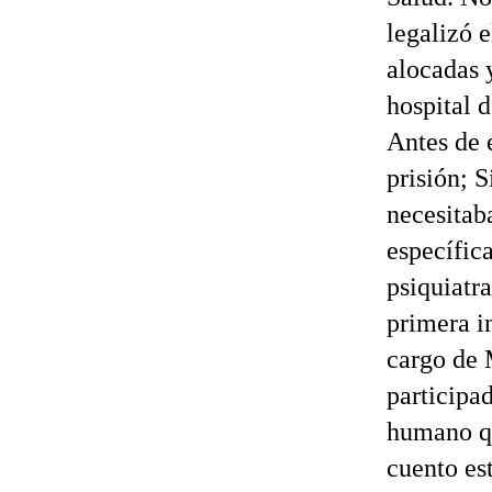
legalizó e
alocadas 
hospital 
Antes de 
prisión; 
necesitab
específic
psiquiatr
primera in
cargo de 
participa
humano qu
cuento es