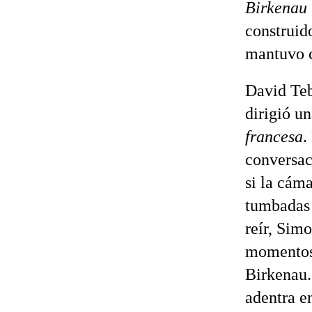
Birkenau
construid
mantuvo c
David Teb
dirigió un
francesa
.
conversac
si la cám
tumbadas 
reír, Simo
momentos 
Birkenau.
adentra e