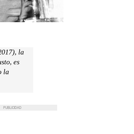
017), la
sto, es
o la
PUBLICIDAD