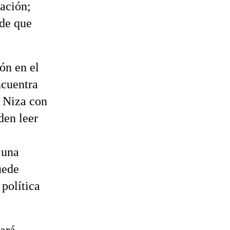
ación;
 de que
ón en el
ncuentra
n Niza con
den leer
 una
uede
 política