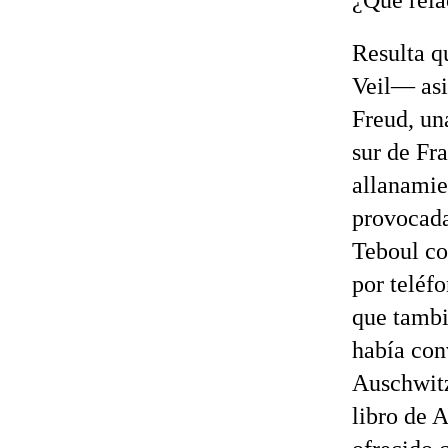
¿Qué rela
Resulta q
Veil— asi
Freud, una
sur de Fr
allanamie
provocada
Teboul co
por teléf
que tambi
había con
Auschwit
libro de A