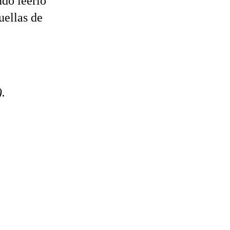
do leerlo
uellas de
.