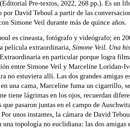
(Editorial Pre-textos, 2022, 268 pp.). Es un li
o por David Teboul a partir de las conversacio
on Simone Veil durante más de quince años.
oul es cineasta, fotógrafo y videógrafo; en 20
a película extraordinaria,
Simone Veil. Una his
 Extraordinaria en particular porque logra film
ión entre Simone Veil y Marceline Loridan-I
ara no estuviera allí. Las dos grandes amigas e
en una cama, Marceline fuma un cigarrillo, se
ne tiene lágrimas en los ojos, recuerdan difere
que pasaron juntas en el campo de Auschwit
 Por unos instantes, la cámara de David Tebou
n una topología no euclidiana: las dos amigas 