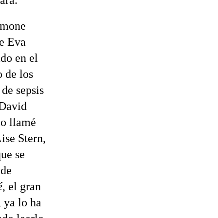
ará.
Simone
ue Eva
ado en el
 de los
de sepsis
 David
lo llamé
ise Stern,
que se
 de
é
, el gran
, ya lo ha