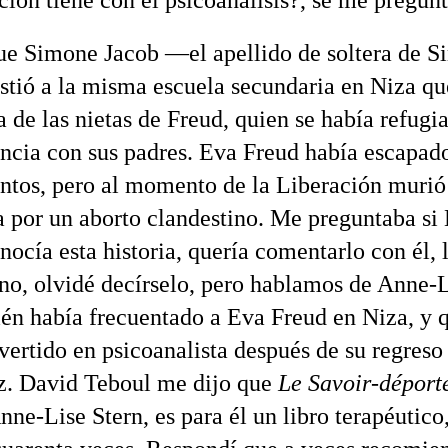
ción tiene con el psicoanálisis?, se me pregunt
ue Simone Jacob —el apellido de soltera de 
stió a la misma escuela secundaria en Niza q
 de las nietas de Freud, quien se había refugi
ancia con sus padres. Eva Freud había escapado
ntos, pero al momento de la Liberación murió 
 por un aborto clandestino. Me preguntaba si
nocía esta historia, quería comentarlo con él, 
ono, olvidé decírselo, pero hablamos de Anne-L
én había frecuentado a Eva Freud en Niza, y 
vertido en psicoanalista después de su regreso
z. David Teboul me dijo que
Le Savoir-déport
nne-Lise Stern, es para él un libro terapéutico