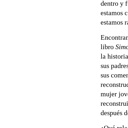
dentro y 
estamos c
estamos r
Encontram
libro
Simo
la histor
sus padre
sus comen
reconstru
mujer jov
reconstru
después d