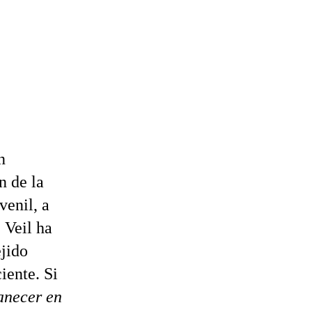
n
n de la
venil, a
 Veil ha
ejido
ente. Si
anecer en