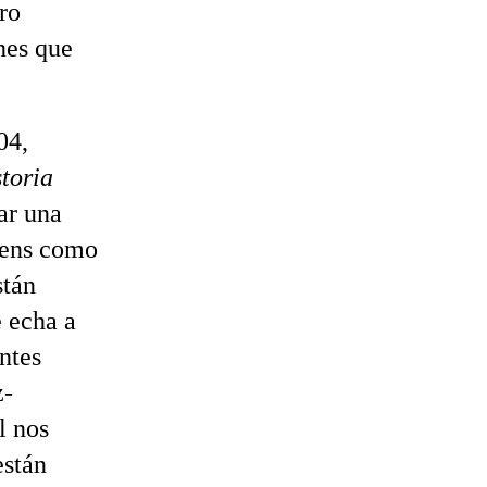
bro
nes que
04,
toria
ar una
vens como
stán
 echa a
ntes
z-
l nos
están