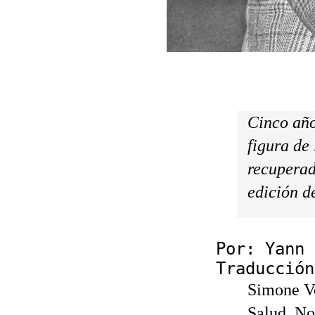
Cinco año
figura de 
recuperad
edición d
Por: Yann 
Traducción
Simone Ve
Salud. No