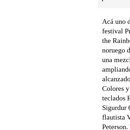
Acá uno d
festival 
the Rainb
noruego d
una mezcl
ampliando
alcanzados
Colores y
teclados
Sigurdur 
flautista
Peterson. 