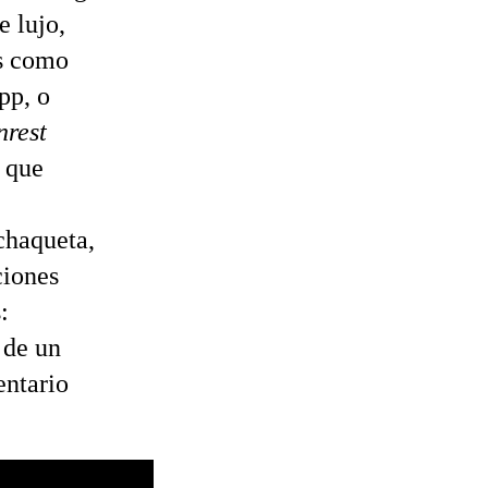
e lujo,
s como
pp, o
nrest
, que
chaqueta,
ciones
:
 de un
entario