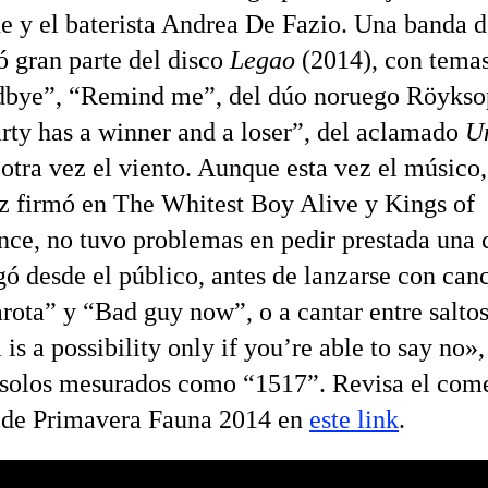
e y el baterista Andrea De Fazio. Una banda d
ó gran parte del disco
Legao
(2014), con tema
dbye”, “Remind me”, del dúo noruego Röykso
rty has a winner and a loser”, del aclamado
U
 otra vez el viento. Aunque esta vez el músico
z firmó en The Whitest Boy Alive y Kings of
ce, no tuvo problemas en pedir prestada una 
egó desde el público, antes de lanzarse con can
ota” y “Bad guy now”, o a cantar entre saltos
s a possibility only if you’re able to say no»,
solos mesurados como “1517”. Revisa el com
 de Primavera Fauna 2014 en
este link
.