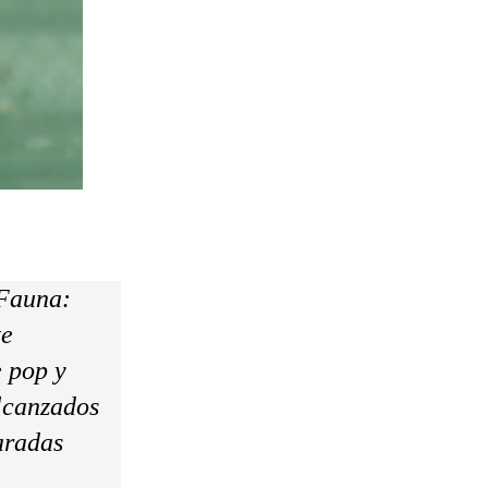
 Fauna:
te
e pop y
alcanzados
aradas