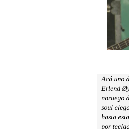
Acá uno d
Erlend Øy
noruego d
soul eleg
hasta est
por tecla