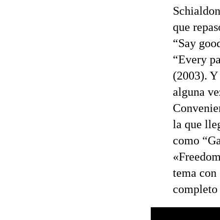
Schialdon
que repas
“Say goo
“Every pa
(2003). Y
alguna ve
Convenien
la que ll
como “Gar
«Freedom i
tema con 
completo