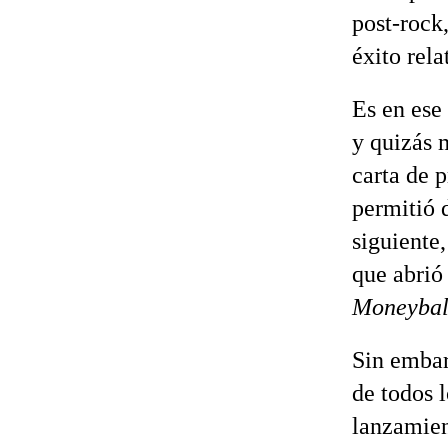
post-rock
éxito rel
Es en ese
y quizás 
carta de 
permitió 
siguiente
que abrió
Moneybal
Sin embar
de todos l
lanzamien