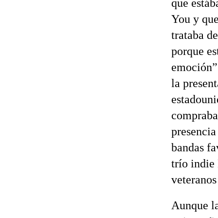
que estáb
You y que
trataba de
porque est
emoción”.
la present
estadoun
compraba 
presencia
bandas fa
trío indie
veteranos
Aunque la