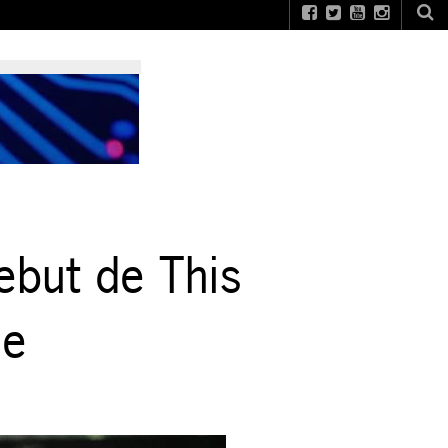
ebut de This
le