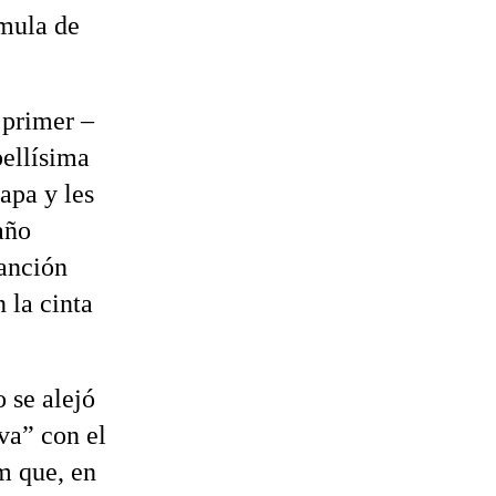
rmula de
 primer –
ellísima
apa y les
año
canción
 la cinta
 se alejó
iva” con el
m que, en