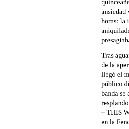
quinceañe
ansiedad 
horas: la 
aniquilad
presagiab
Tras aguan
de la aper
llegó el 
público d
banda se 
resplando
– THIS W
en la Fen