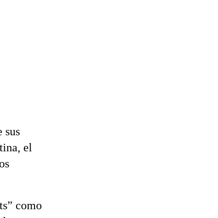
e sus
ina, el
os
its” como