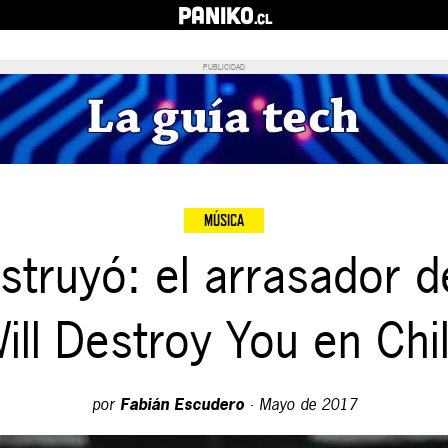
PANIKO
.cl
PUBLICIDAD
MÚSICA
struyó: el arrasador d
ill Destroy You en Chi
por
Fabián Escudero
·
Mayo de 2017