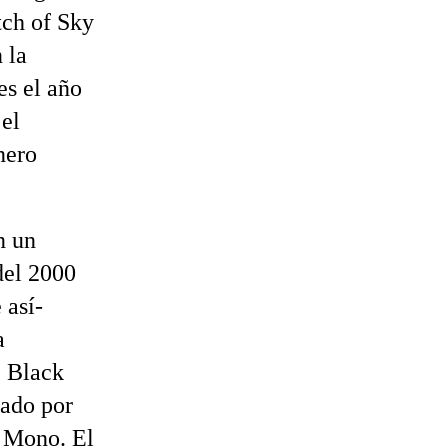
tch of Sky
 la
es el año
 el
nero
n un
del 2000
 así-
a
! Black
lado por
y Mono. El