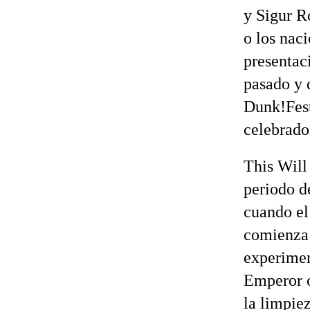
y Sigur R
o los nac
presentac
pasado y 
Dunk!Fest
celebrado
This Will
periodo d
cuando el
comienza 
experimen
Emperor o
la limpie