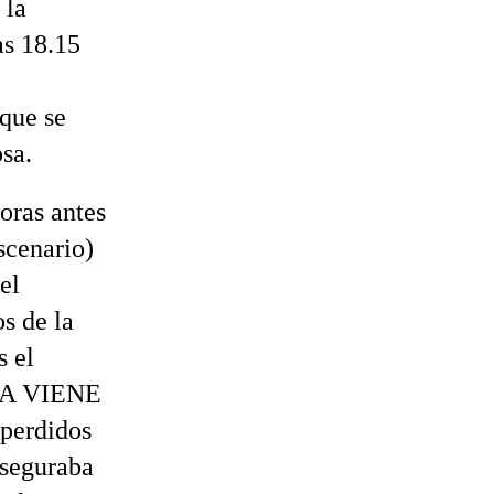
 la
as 18.15
 que se
sa.
horas antes
escenario)
el
s de la
s el
HORA VIENE
perdidos
aseguraba