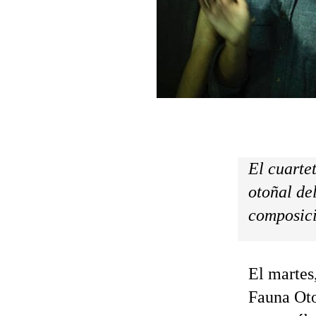
El cuarte
otoñal de
composici
El martes,
Fauna Oto