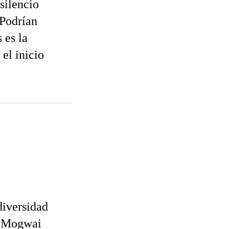
silencio
Podrían
 es la
el inicio
diversidad
e Mogwai