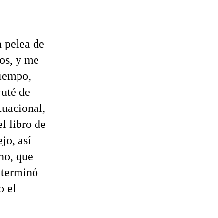
n pelea de
os, y me
tiempo,
ruté de
tuacional,
l libro de
jo, así
no, que
 terminó
o el