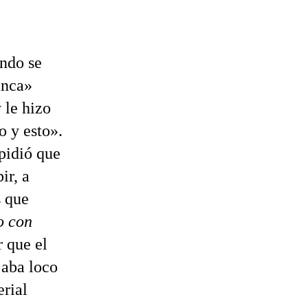
ando se
anca»
 le hizo
o y esto».
 pidió que
ir, a
s que
o con
r que el
jaba loco
erial