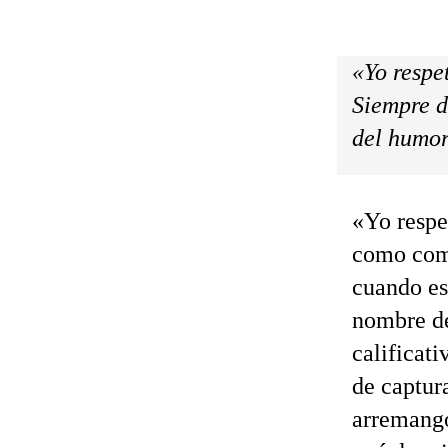
«Yo respe
Siempre d
del humori
«Yo respe
como com
cuando es
nombre de
calificati
de captur
arremango