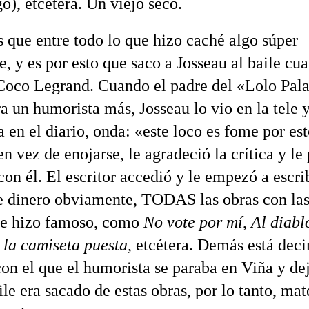
o), etcétera. Un viejo seco.
s que entre todo lo que hizo caché algo súper
e, y es por esto que saco a Josseau al baile cu
Coco Legrand. Cuando el padre del «Lolo Pal
a un humorista más, Josseau lo vio en la tele y
a en el diario, onda: «este loco es fome por est
n vez de enojarse, le agradeció la crítica y le
con él. El escritor accedió y le empezó a escrib
 dinero obviamente, TODAS las obras con la
se hizo famoso, como
No vote por mí
,
Al diabl
 la camiseta puesta
, etcétera. Demás está deci
con el que el humorista se paraba en Viña y de
le era sacado de estas obras, por lo tanto, mat