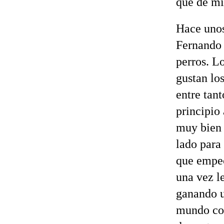
qué de mi
Hace unos
Fernando 
perros. L
gustan lo
entre tant
principio
muy bien 
lado para
que empec
una vez l
ganando u
mundo con