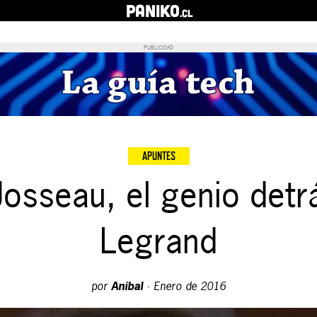
PANIKO
.cl
PUBLICIDAD
APUNTES
osseau, el genio det
Legrand
por
Aníbal
·
Enero de 2016