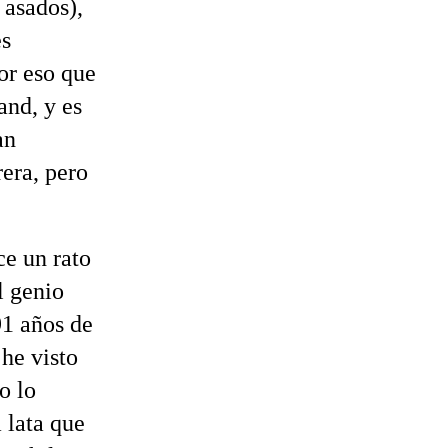
 asados),
es
or eso que
and, y es
an
rera, pero
ce un rato
l genio
91 años de
he visto
o lo
 lata que