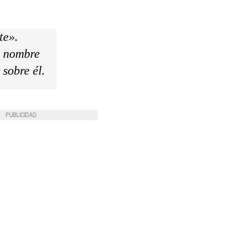
te».
l nombre
 sobre él.
PUBLICIDAD