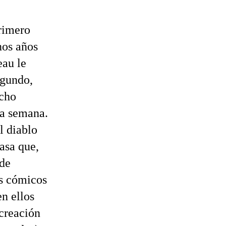
rimero
nos años
eau le
egundo,
echo
na semana.
l diablo
asa que,
 de
os cómicos
n ellos
creación