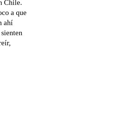
n Chile.
oco a que
n ahí
 sienten
eír,