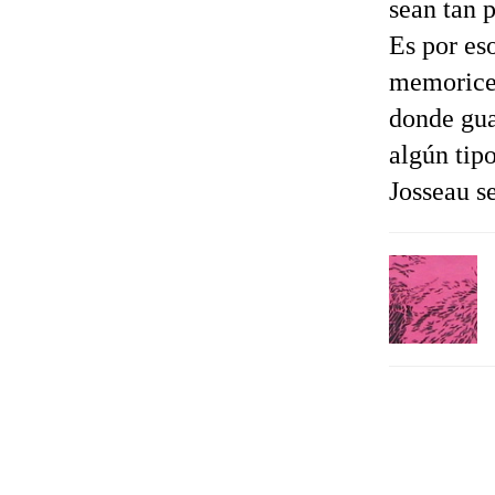
sean tan 
Es por es
memoricen
donde gua
algún tip
Josseau s