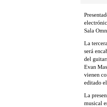
Presentad
electróni
Sala Omni
La tercer
será enca
del guita
Evan Mast
vienen co
editado el
La presen
musical e