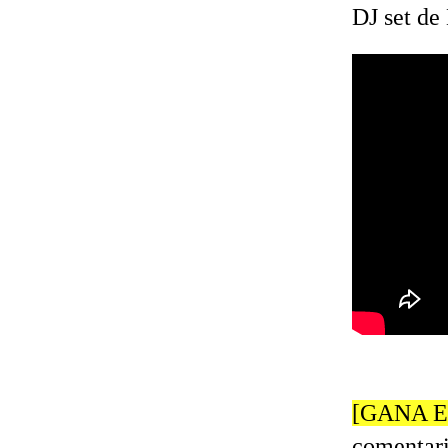
DJ set de
[GANA 
comentari