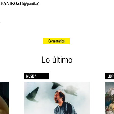
PANIKO.cl
(@paniko)
Comentarios
Lo último
MÚSICA
LIBR