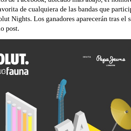
avorita de cualquiera de las bandas que partici
olut Nights. Los ganadores aparecerán tras el 
o post.