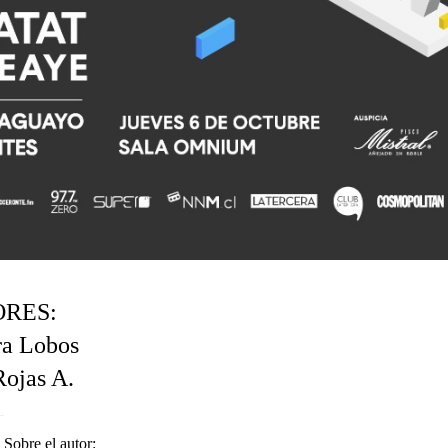
RES:
ra Lobos
Rojas A.
Sobre el autor: