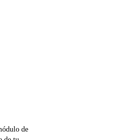
módulo de
 de tu