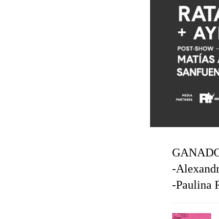
GANADO
-Alexand
-Paulina 