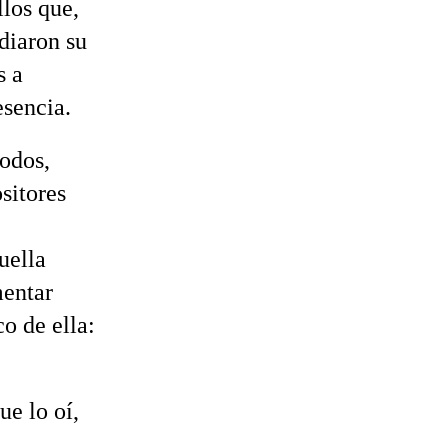
llos que,
diaron su
s a
esencia.
modos,
sitores
uella
mentar
o de ella:
e lo oí,