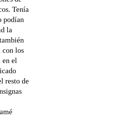
cos. Tenía
 podían
d la
 también
 con los
 en el
licado
l resto de
nsignas
 amé