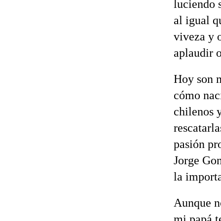
luciendo s
al igual 
viveza y 
aplaudir 
Hoy son m
cómo naci
chilenos 
rescatarl
pasión pr
Jorge Gon
la importa
Aunque no
mi papá t