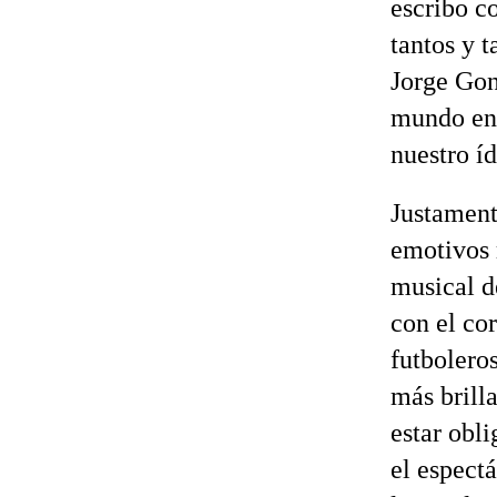
escribo c
tantos y 
Jorge Gon
mundo ent
nuestro í
Justamen
emotivos 
musical d
con el co
futboleros
más brill
estar obli
el espect