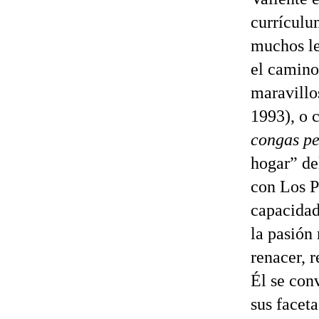
currículu
muchos le
el camino
maravillos
1993), o 
congas pe
hogar” de
con Los P
capacidad
la pasión 
renacer, 
Él se con
sus faceta