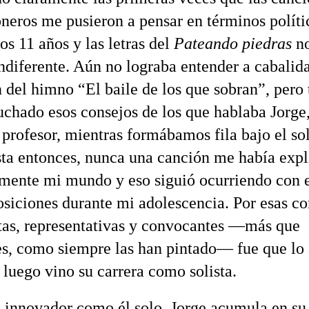
oneros me pusieron a pensar en términos políti
os 11 años y las letras del
Pateando piedras
no
ndiferente. Aún no lograba entender a cabalida
 del himno “El baile de los que sobran”, pero
uchado esos consejos de los que hablaba Jorge,
 profesor, mientras formábamos fila bajo el sol
sta entonces, nunca una canción me había exp
mente mi mundo y eso siguió ocurriendo con e
siciones durante mi adolescencia. Por esas co
tas, representativas y convocantes —más que
es, como siempre las han pintado— fue que lo
 luego vino su carrera como solista.
e innovador como él solo, Jorge acumula en su