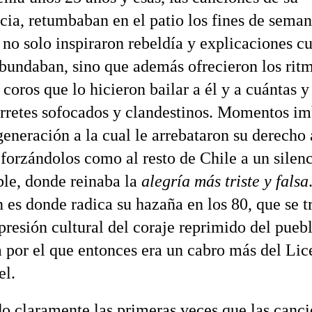
cia, retumbaban en el patio los fines de seman
e no solo inspiraron rebeldía y explicaciones c
abundaban, sino que además ofrecieron los rit
coros que lo hicieron bailar a él y a cuántas y
rretes sofocados y clandestinos. Momentos im
eneración a la cual le arrebataron su derecho 
 forzándolos como al resto de Chile a un silen
ble, donde reinaba la
alegría más triste y falsa
 es donde radica su hazaña en los 80, que se 
presión cultural del coraje reprimido del puebl
 por el que entonces era un cabro más del Li
el.
do claramente las primeras veces que las canc