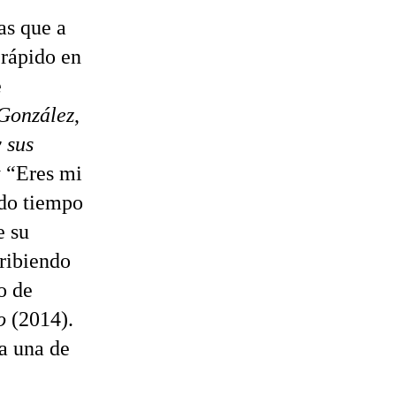
as que a
 rápido en
e
González
,
 sus
y “Eres mi
ndo tiempo
e su
ribiendo
o de
o
(2014).
a una de