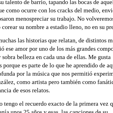
u talento de barrio, tapando las bocas de aque
que como ocurre con los cracks del medio, envi
osaron menospreciar su trabajo. No volveremo
o corear su nombre a estadio lleno, no en su pr
uchas las historias que relatan, de distintos 
ó ese amor por uno de los más grandes compo
y sobra belleza en cada una de ellas. Me gusta
as porque es parte de lo que he aprendido de aq
ofunda por la música que nos permitió experi
zález, como artista pero también como fanátic
ncia de esos relatos.
 tengo el recuerdo exacto de la primera vez qu
enía unos 25 años y esas, las canciones de su