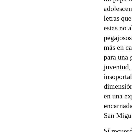
adolescen
letras qu
estas no 
pegajosos 
más en ca
para una g
juventud,
insoporta
dimensión
en una ex
encarnada
San Migu
Sí recuer