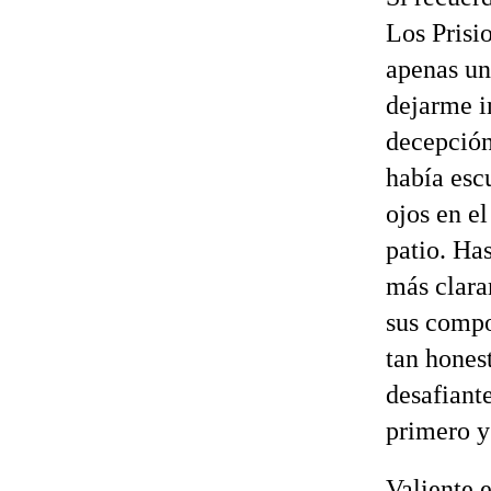
Los Prisi
apenas un
dejarme i
decepción
había esc
ojos en el
patio. Ha
más clara
sus compo
tan hones
desafiant
primero y
Valiente 