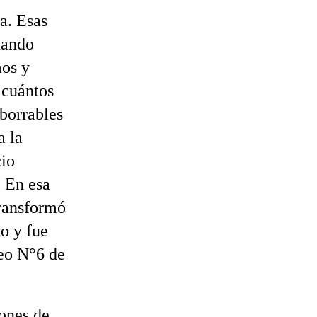
a. Esas
uando
mos y
 cuántos
borrables
a la
cio
. En esa
transformó
o y fue
ceo N°6 de
iones de