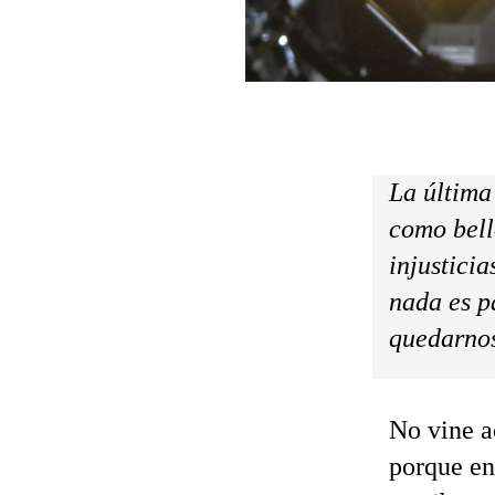
La última
como bell
injusticia
nada es p
quedarnos
No vine a
porque en