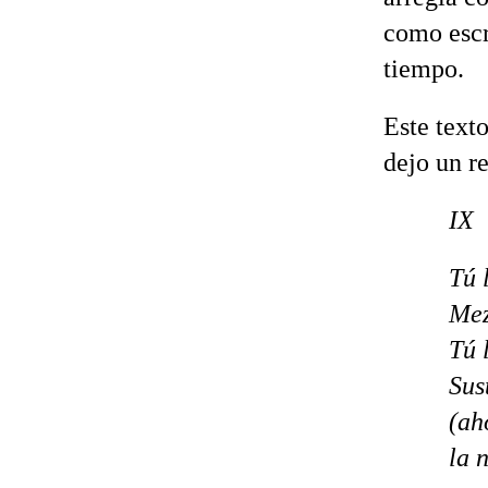
como escr
tiempo.
Este texto
dejo un r
IX
Tú 
Mez
Tú 
Sus
(ah
la 