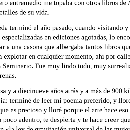
ero entremedio me topaba con otros libros de 
talles de su vida.
da terminó el año pasado, cuando visitando y
s especializadas en ediciones agotadas, lo enc
car a una casona que albergaba tantos libros qu
a explotar en cualquier momento, ahí por call
n Seminario. Fue muy lindo todo, muy surreali
renas.
asa y a diecinueve años atrás y a más de 900 k
ia: terminé de leer mi poema preferido, y llor
ue es precioso y lloré porque el arte hace eso
 poco adentro, te despierta y te hace creer que
n «la ley de gravitación universal de las muje