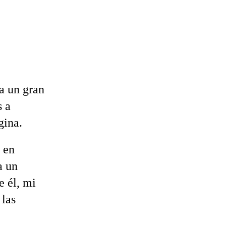
a un gran
s a
gina.
 en
a un
 él, mi
 las