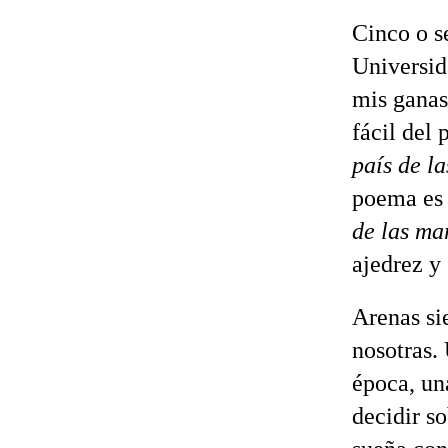
Cinco o se
Universid
mis ganas
fácil del
país de l
poema es 
de las ma
ajedrez y 
Arenas si
nosotras.
época, un
decidir s