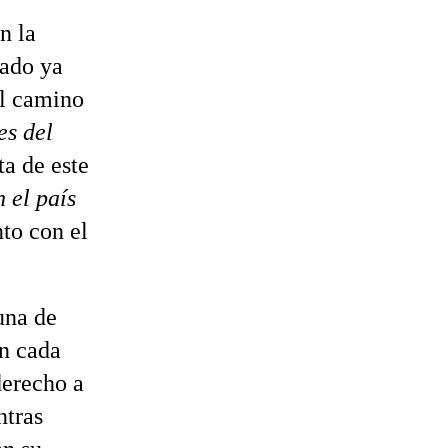
n la
dado ya
el camino
es del
ta de este
 el país
nto con el
una de
en cada
derecho a
ntras