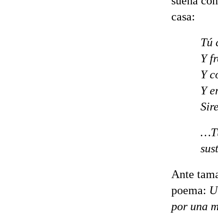
sueña con
casa:
Tú 
Y f
Y c
Y e
Sir
…Tú
sus
Ante tama
poema:
U
por una 