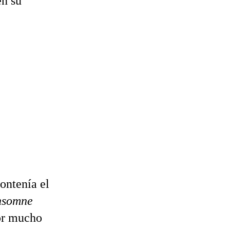
en su
ontenía el
nsomne
or mucho