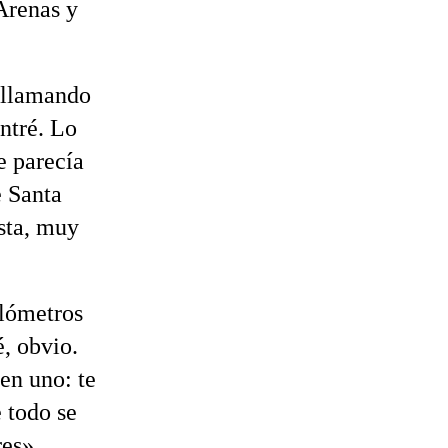
Arenas y
 llamando
ontré. Lo
e parecía
e Santa
sta, muy
ilómetros
é, obvio.
 en uno: te
 todo se
res»,