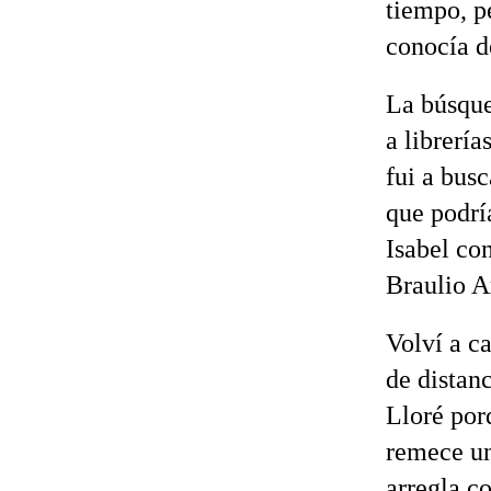
tiempo, p
conocía de
La búsque
a librería
fui a bus
que podrí
Isabel co
Braulio A
Volví a c
de distanc
Lloré porq
remece un
arregla co