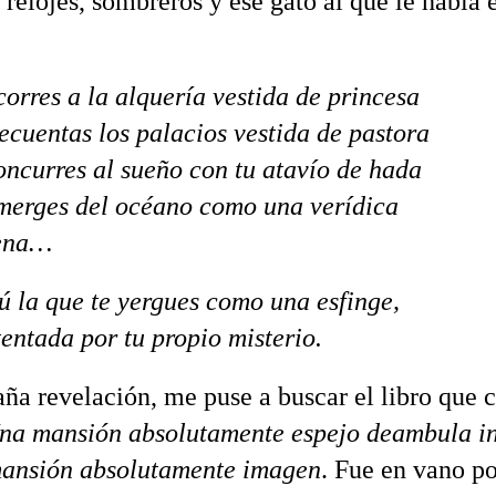
 relojes, sombreros y ese gato al que le habla 
corres a la alquería vestida de princesa
recuentas los palacios vestida de pastora
oncurres al sueño con tu atavío de hada
merges del océano como una verídica
ena…
 la que te yergues como una esfinge,
tentada por tu propio misterio.
ña revelación, me puse a buscar el libro que c
na mansión absolutamente espejo deambula i
mansión absolutamente imagen
. Fue en vano p