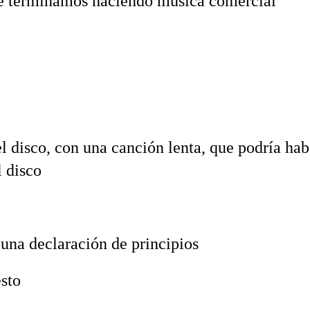
e terminamos haciendo música comercial”‬
el disco, con una canción lenta, que podría hab
 disco‬
una declaración de principios‬
sto‬