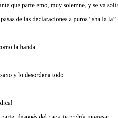
sante que parte emo, muy solemne, y se va solt
pasas de las declaraciones a puros “sha la la”‬
omo la banda‬
 saxo y lo desordena todo‬
ical‬
parte, después del caos, te podría interesar‬