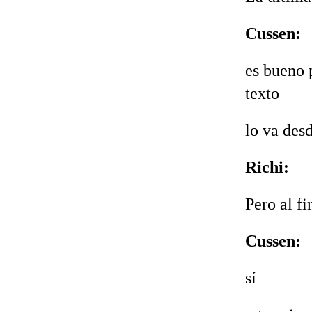
Cussen:
es bueno 
texto‬
lo va des
Richi:
Pero al fi
Cussen:
sí‬