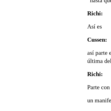
“hasta qu
Richi:
Así es‬
Cussen:
así parte 
última del
Richi:
Parte con 
un manife