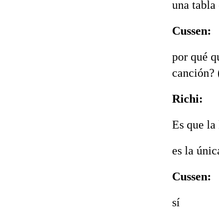
una tabla 
Cussen:
por qué q
canción? (
Richi:
Es que la 
es la úni
Cussen:
sí‬