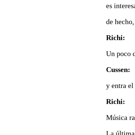
es intere
de hecho, 
Richi:
Un poco c
Cussen:
y entra el
Richi:
Música rad
La última 