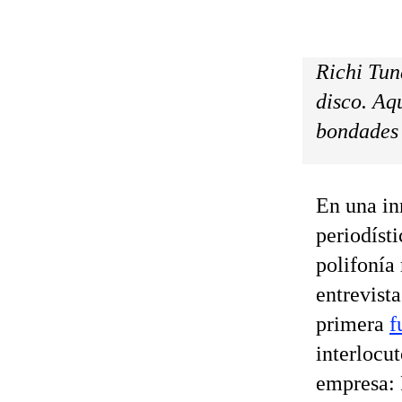
Richi Tun
disco. Aqu
bondades 
En una in
periodíst
polifonía 
entrevista
primera
f
interlocut
empresa: 