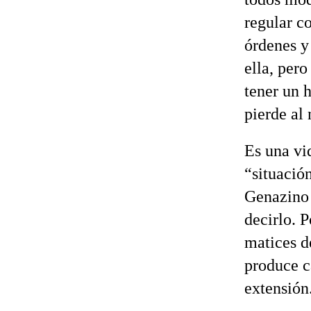
regular c
órdenes y
ella, per
tener un 
pierde al
Es una vi
“situació
Genazino 
decirlo. 
matices d
produce c
extensión