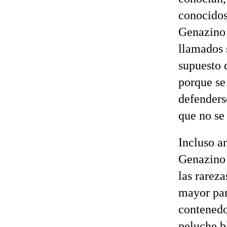
conocidos
Genazino 
llamados 
supuesto 
porque se
defenders
que no se
Incluso an
Genazino 
las rareza
mayor par
contenedo
peluche b