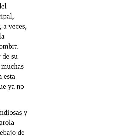
del
ipal,
, a veces,
la
sombra
y de su
, muchas
n esta
que ya no
ndiosas y
arola
debajo de