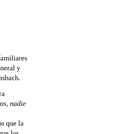
familiares
neral y
nsbach.
ra
os, nadie
os que la
que los