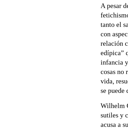
A pesar d
fetichismo
tanto el s
con aspec
relación 
edípica” q
infancia 
cosas no 
vida, res
se puede q
Wilhelm G
sutiles y
acusa a s