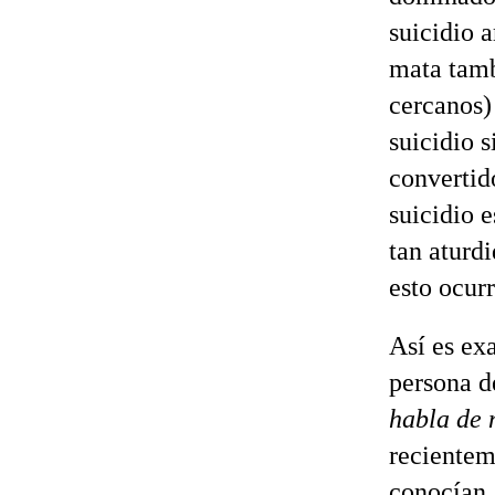
suicidio 
mata tamb
cercanos) 
suicidio 
convertid
suicidio 
tan aturd
esto ocur
Así es ex
persona d
habla de 
recienteme
conocían,