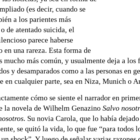
ampliado (es decir, cuando se
ién a los parientes más
o de atentado suicida, el
silencioso parece haberse
o en una rareza. Esta forma de
es mucho más común, y usualmente deja a los 
idos y desamparados como a las personas en ge
re en cualquier parte, sea en Niza, Munich o A
actamente cómo se siente el narrador en prime
e la novela de Wilhelm Genazino
Salvo nosotr
nosotros
. Su novia Carola, que lo había dejado
nte, se quitó la vida, lo que fue “para todos l
 un shock”. Y luego de señalar varias razones 