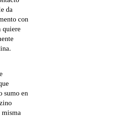
le da
amento con
a quiere
mente
ina.
e
que
lo sumo en
azino
la misma