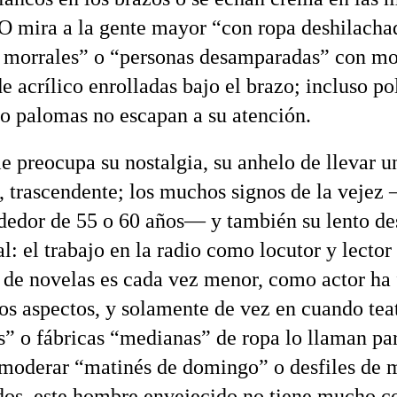
 O mira a la gente mayor “con ropa deshilacha
 morrales” o “personas desamparadas” con mo
e acrílico enrolladas bajo el brazo; incluso pol
 o palomas no escapan a su atención.
e preocupa su nostalgia, su anhelo de llevar u
, trascendente; los muchos signos de la veje
ededor de 55 o 60 años— y también su lento de
l: el trabajo en la radio como locutor y lector
o de novelas es cada vez menor, como actor ha
los aspectos, y solamente de vez en cuando tea
” o fábricas “medianas” de ropa lo llaman pa
 moderar “matinés de domingo” o desfiles de 
os, este hombre envejecido no tiene mucho c