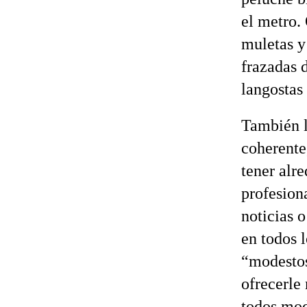
el metro.
muletas y
frazadas d
langostas
También l
coherente
tener alr
profesiona
noticias 
en todos 
“modestos
ofrecerle
todos mod