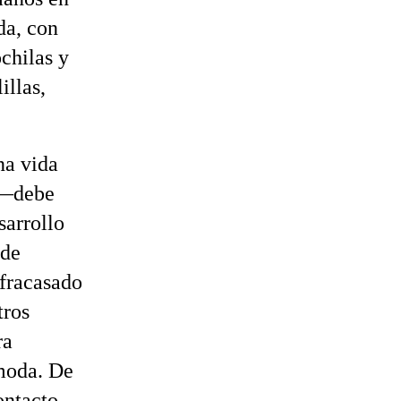
da, con
chilas y
illas,
na vida
z —debe
sarrollo
 de
 fracasado
tros
ra
moda. De
ontacto