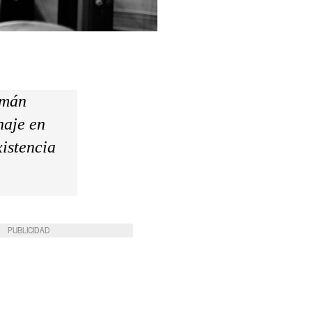
emán
naje en
xistencia
PUBLICIDAD