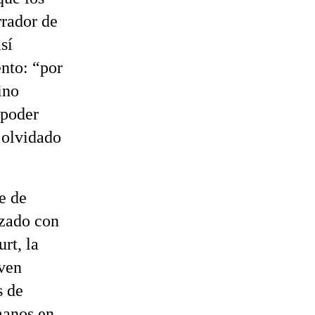
rrador de
sí
nto: “por
ino
 poder
 olvidado
e de
izado con
rt, la
ven
s de
manos en