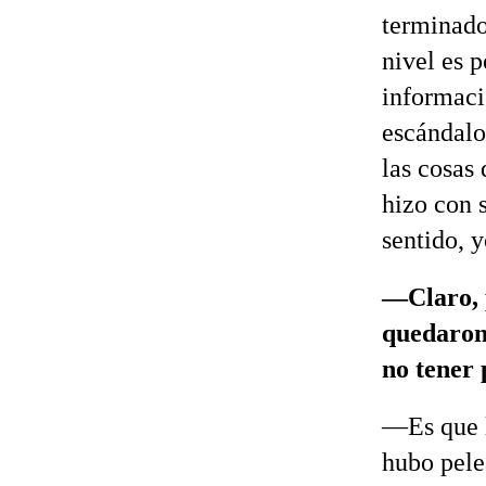
terminado
nivel es p
informaci
escándalo.
las cosas 
hizo con 
sentido, 
—Claro, p
quedaron
no tener
—Es que l
hubo pele