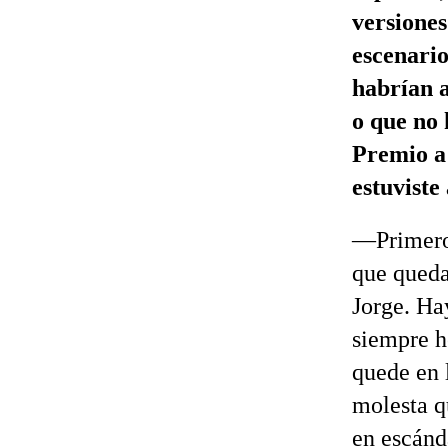
versiones
escenario
habrían 
o que no 
Premio a 
estuviste
—Primero,
que queda
Jorge. Ha
siempre h
quede en l
molesta q
en escánd