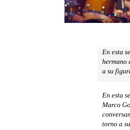
En esta s
hermano d
a su figur
En esta s
Marco Gon
conversam
torno a su