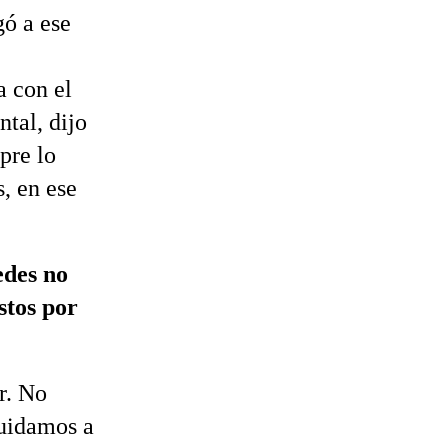
gó a ese
a con el
ntal, dijo
pre lo
, en ese
edes no
stos por
r. No
cuidamos a