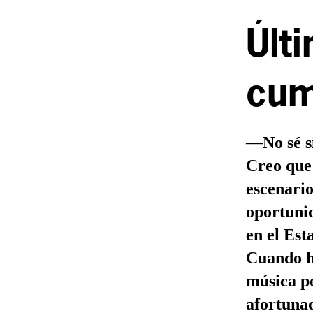
Últ
cum
—
No sé 
Creo que
escenario
oportunid
en el Est
Cuando ha
música po
afortunad