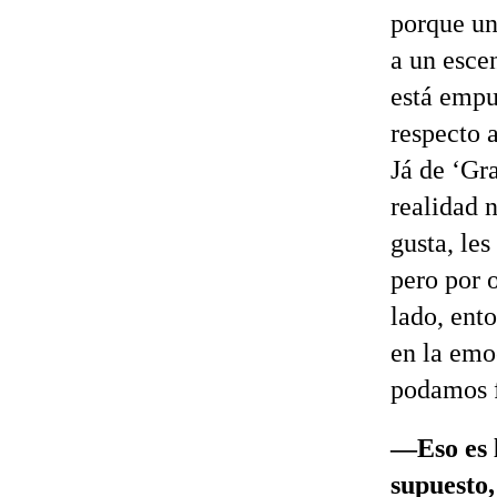
porque un
a un escen
está empu
respecto 
Já de ‘Gr
realidad n
gusta, les
pero por 
lado, ent
en la emo
podamos f
—Eso es l
supuesto,