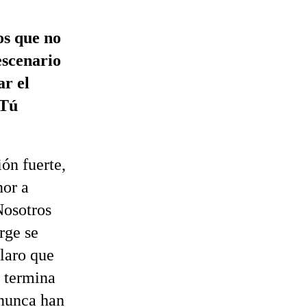
os que no
escenario
ar el
 Tú
ón fuerte,
nor a
Nosotros
rge se
claro que
e termina
 nunca han