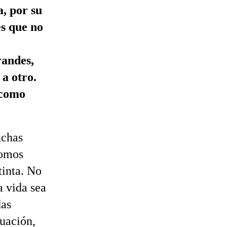
a, por su
es que no
randes,
a otro.
 como
uchas
somos
tinta. No
a vida sea
das
tuación,