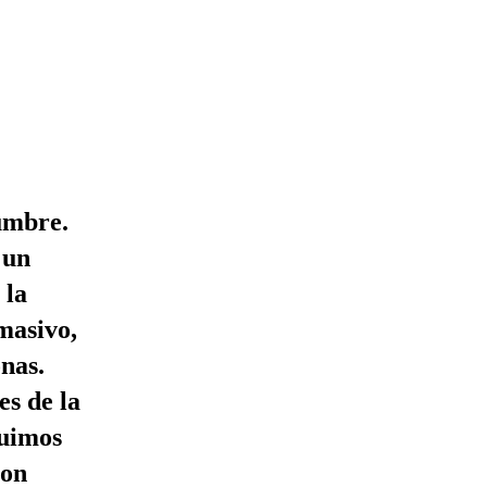
Cumbre.
 un
 la
masivo,
nas.
es de la
fuimos
con