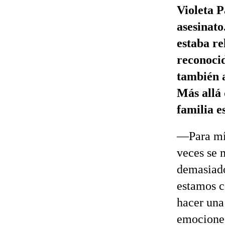
Violeta P
asesinato
estaba re
reconocid
también a
Más allá 
familia 
—Para mí,
veces se 
demasiado
estamos c
hacer una
emociones