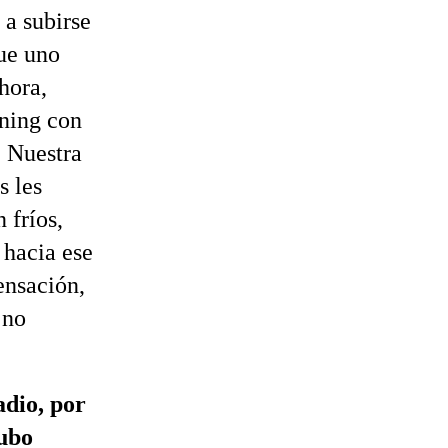
 a subirse
que uno
hora,
ening con
. Nuestra
s les
 fríos,
 hacia ese
ensación,
 no
adio, por
hubo