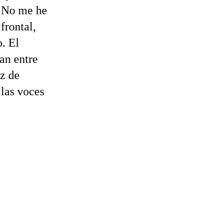
. No me he
frontal,
. El
an entre
oz de
 las voces