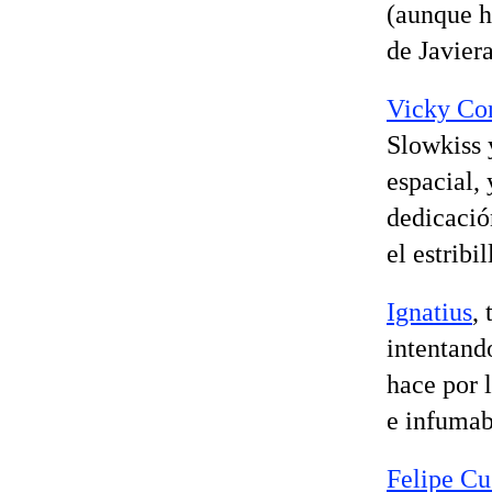
(aunque h
de Javier
Vicky Co
Slowkiss 
espacial,
dedicación
el estribi
Ignatius
,
intentand
hace por 
e infumab
Felipe Cu