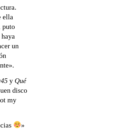
ctura.
 ella
a puto
e haya
acer un
ión
inte».
r45
y
Qué
buen disco
not my
acias
»