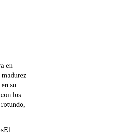
va en
la madurez
 en su
 con los
 rotundo,
 «El