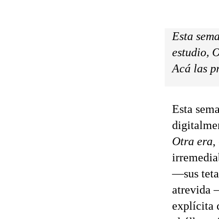
Esta sema
estudio,
O
Acá las p
Esta sema
digitalmen
Otra era
,
irremedia
—sus teta
atrevida 
explícit