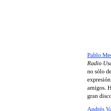
Pablo Me
Radio Us
no sólo d
expresión
amigos. H
gran disc
Andrés Va