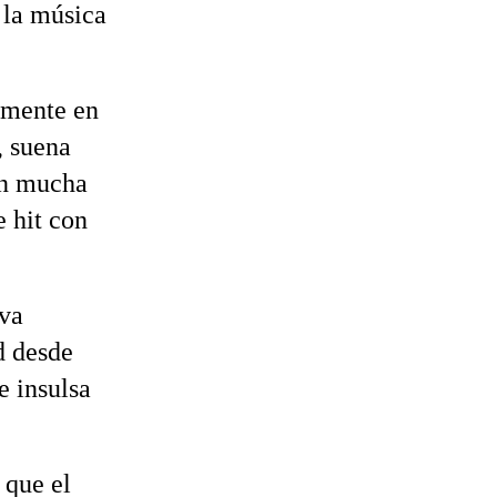
 la música
lmente en
, suena
on mucha
e hit con
eva
d desde
e insulsa
que el