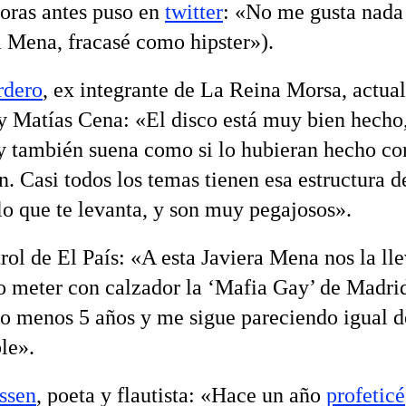
oras antes puso en
twitter
: «No me gusta nada
a Mena, fracasé como hipster»).
rdero
, ex integrante de La Reina Morsa, actua
y Matías Cena: «El disco está muy bien hecho
 y también suena como si lo hubieran hecho c
. Casi todos los temas tienen esa estructura d
llo que te levanta, y son muy pegajosos».
 trol de El País: «A esta Javiera Mena nos la ll
o meter con calzador la ‘Mafia Gay’ de Madri
lo menos 5 años y me sigue pareciendo igual d
le».
ssen
, poeta y flautista: «Hace un año
profeticé