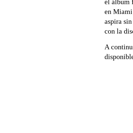
el álbum 
en Miami 
aspira si
con la di
A continua
disponibl