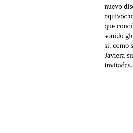
nuevo dis
equivoca
que conci
sonido gl
sí, como 
Javiera s
invitadas.