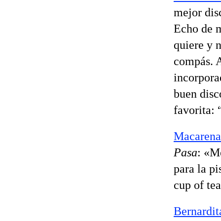
mejor disc
Echo de m
quiere y n
compás. A
incorpora
buen disc
favorita: 
Macarena
Pasa
: «M
para la pi
cup of te
Bernardit