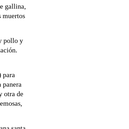
e gallina,
s muertos
y pollo y
lación.
 para
a panera
y otra de
remosas,
ana santa,