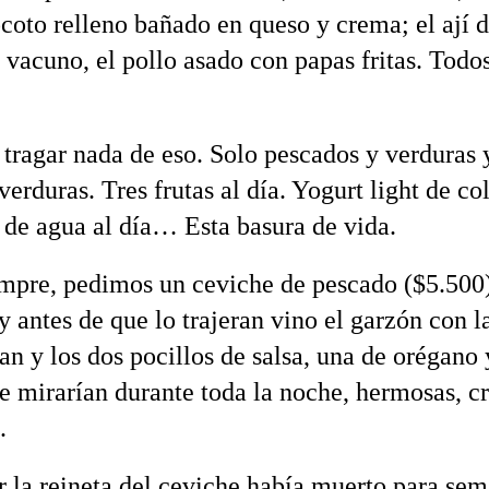
ocoto relleno bañado en queso y crema; el ají d
e vacuno, el pollo asado con papas fritas. Todo
tragar nada de eso. Solo pescados y verduras 
erduras. Tres frutas al día. Yogurt light de co
s de agua al día… Esta basura de vida.
pre, pedimos un ceviche de pescado ($5.500)
y antes de que lo trajeran vino el garzón con l
an y los dos pocillos de salsa, una de orégano 
e mirarían durante toda la noche, hermosas, c
.
r la reineta del ceviche había muerto para sem