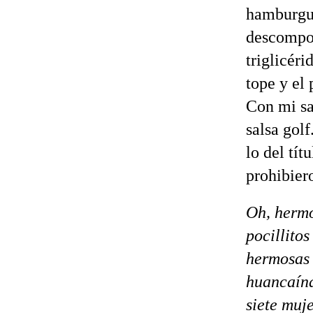
hamburgue
descompon
triglicér
tope y el
Con mi sa
salsa gol
lo del tít
prohibier
Oh, hermo
pocillito
hermosas 
huancaína
siete muj