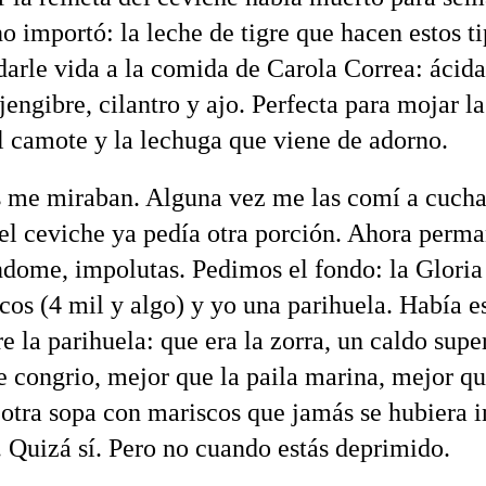
o importó: la leche de tigre que hacen estos ti
darle vida a la comida de Carola Correa: ácida
jengibre, cilantro y ajo. Perfecta para mojar l
el camote y la lechuga que viene de adorno.
s me miraban. Alguna vez me las comí a cucha
el ceviche ya pedía otra porción. Ahora perm
ndome, impolutas. Pedimos el fondo: la Gloria
cos (4 mil y algo) y yo una parihuela. Había 
e la parihuela: que era la zorra, un caldo super
de congrio, mejor que la paila marina, mejor q
 otra sopa con mariscos que jamás se hubiera 
. Quizá sí. Pero no cuando estás deprimido.