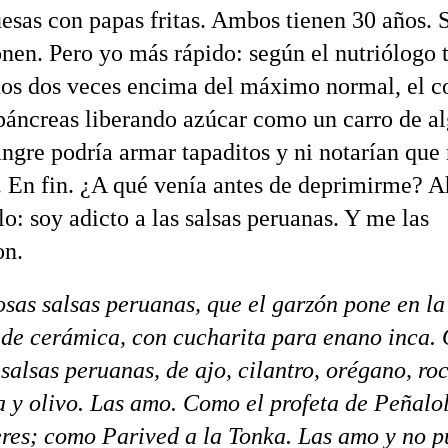
sas con papas fritas. Ambos tienen 30 años. 
en. Pero yo más rápido: según el nutriólogo 
idos dos veces encima del máximo normal, el co
 páncreas liberando azúcar como un carro de a
ngre podría armar tapaditos y ni notarían que 
f. En fin. ¿A qué venía antes de deprimirme? Ah
ulo: soy adicto a las salsas peruanas. Y me las
on.
sas salsas peruanas, que el garzón pone en la
s de cerámica, con cucharita para enano inca. 
salsas peruanas, de ajo, cilantro, orégano, roc
 y olivo. Las amo. Como el profeta de Peñalol
eres; como Parived a la Tonka. Las amo y no 