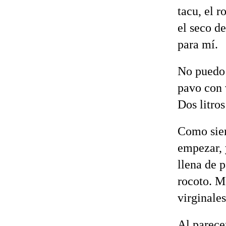
tacu, el r
el seco d
para mí.
No puedo 
pavo con v
Dos litro
Como siem
empezar, 
llena de p
rocoto. M
virginales
Al parece