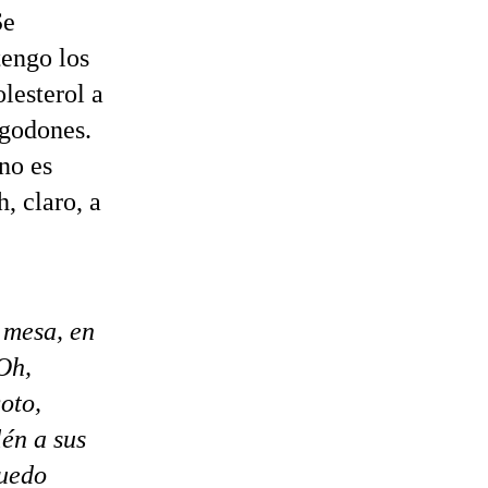
Se
tengo los
lesterol a
lgodones.
no es
, claro, a
 mesa, en
Oh,
oto,
én a sus
puedo