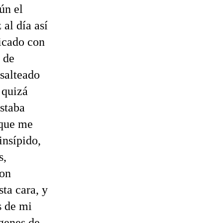
ún el
 al día así
picado con
 de
 salteado
 quizá
staba
 que me
insípido,
s,
con
sta cara, y
s de mi
 genes de