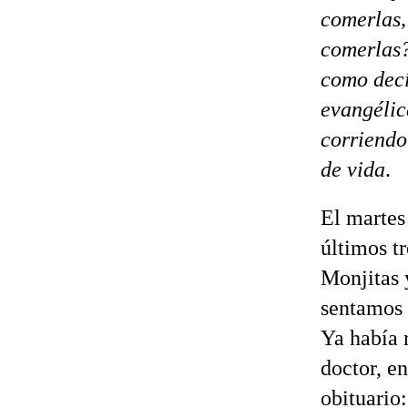
comerlas,
comerlas?
como decí
evangélic
corriendo
de vida
.
El martes 
últimos t
Monjitas 
sentamos 
Ya había r
doctor, en
obituario: