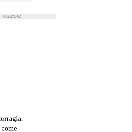
PUBLICIDAD
torragia.
o come