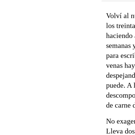
Volví al 
los treint
haciendo 
semanas y
para escri
venas hay
despejand
puede. A 
descompon
de carne d
No exager
Lleva dos