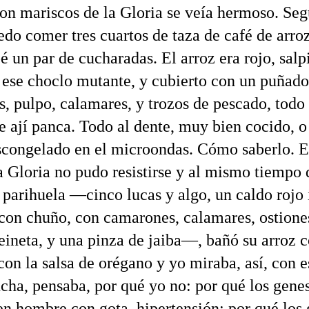
con mariscos de la Gloria se veía hermoso. Seg
do comer tres cuartos de taza de café de arroz
bé un par de cucharadas. El arroz era rojo, sal
 ese choclo mutante, y cubierto con un puñado
, pulpo, calamares, y trozos de pescado, todo
de ají panca. Todo al dente, muy bien cocido, o
scongelado en el microondas. Cómo saberlo. E
a Gloria no pudo resistirse y al mismo tiempo
a parihuela —cinco lucas y algo, un caldo rojo 
con chuño, con camarones, calamares, ostione
eineta, y una pinza de jaiba—, bañó su arroz 
on la salsa de orégano y yo miraba, así, con e
ucha, pensaba, por qué yo no: por qué los gene
en hombre con gota, hipertensión; por qué los