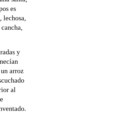
pos es
, lechosa,
a cancha,
radas y
anecían
 un arroz
escuchado
ior al
ue
inventado.