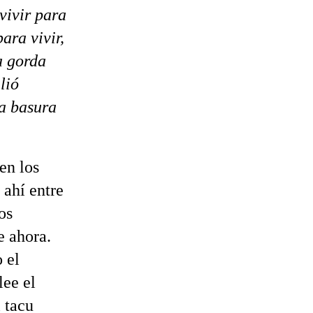
vivir para
ara vivir,
a gorda
lió
ta basura
en los
 ahí entre
os
e ahora.
 el
lee el
l tacu