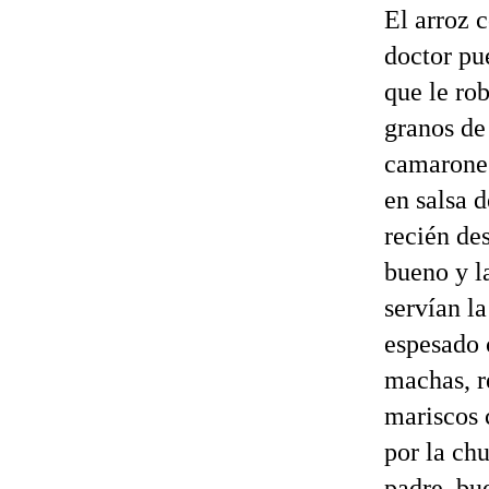
El arroz 
doctor pue
que le ro
granos de
camarones
en salsa 
recién de
bueno y l
servían l
espesado 
machas, r
mariscos c
por la ch
padre, bu