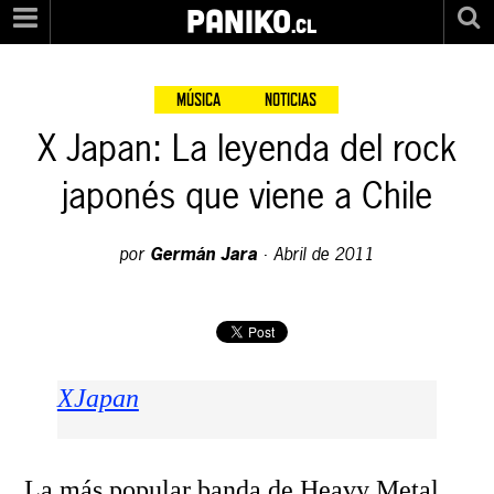
XJapan"/>
PANIKO
.cl
MÚSICA
NOTICIAS
X Japan: La leyenda del rock
japonés que viene a Chile
por
Germán Jara
·
Abril de 2011
XJapan
La más popular banda de Heavy Metal