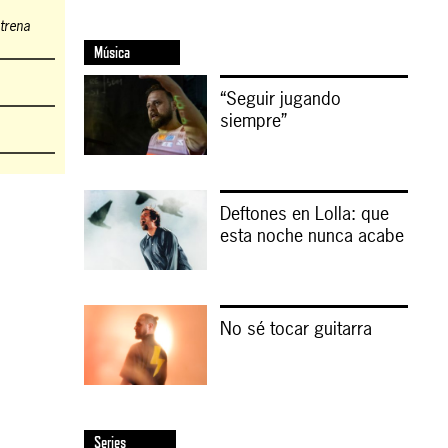
strena
Música
“Seguir jugando
siempre”
Deftones en Lolla: que
esta noche nunca acabe
No sé tocar guitarra
Series