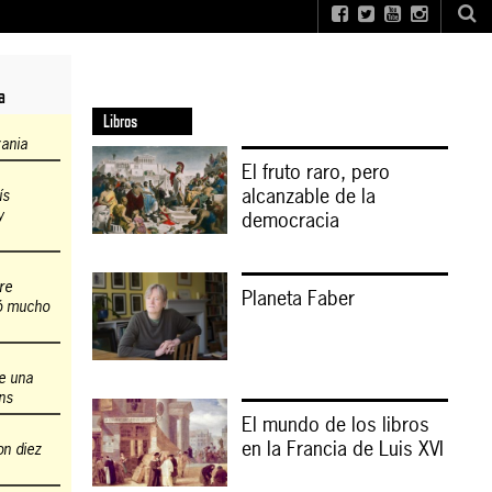
a
Libros
zania
El fruto raro, pero
alcanzable de la
ís
y
democracia
re
Planeta Faber
ió mucho
de una
ns
El mundo de los libros
en la Francia de Luis XVI
on diez