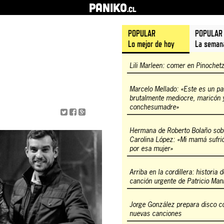
PANIKO
.cl
POPULAR
POPULAR
Lo mejor de hoy
La seman
Lili Marleen: comer en Pinochet
Marcelo Mellado: «Este es un pa
brutalmente mediocre, maricón 
conchesumadre»
Hermana de Roberto Bolaño sob
Carolina López: «Mi mamá sufr
por esa mujer»
Arriba en la cordillera: historia 
canción urgente de Patricio Man
Jorge González prepara disco c
nuevas canciones