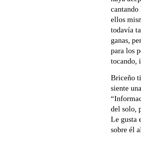
cantando 
ellos mis
todavía t
ganas, pe
para los 
tocando, 
Briceño t
siente un
“Informac
del solo, 
Le gusta 
sobre él a