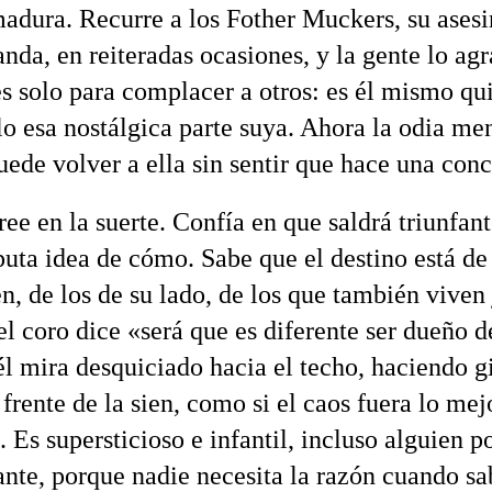
adura. Recurre a los Fother Muckers, su ases
nda, en reiteradas ocasiones, y la gente lo ag
es solo para complacer a otros: es él mismo qu
lo esa nostálgica parte suya. Ahora la odia me
uede volver a ella sin sentir que hace una conc
ree en la suerte. Confía en que saldrá triunfan
puta idea de cómo. Sabe que el destino está de 
n, de los de su lado, de los que también viven
el coro dice «será que es diferente ser dueño 
l mira desquiciado hacia el techo, haciendo gi
 frente de la sien, como si el caos fuera lo mej
 Es supersticioso e infantil, incluso alguien p
ante, porque nadie necesita la razón cuando sa