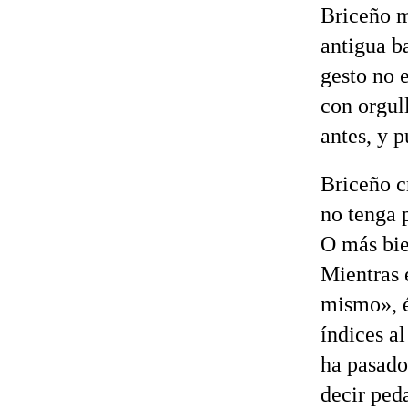
Briceño m
antigua ba
gesto no 
con orgul
antes, y p
Briceño c
no tenga 
O más bie
Mientras 
mismo», é
índices al
ha pasado.
decir ped