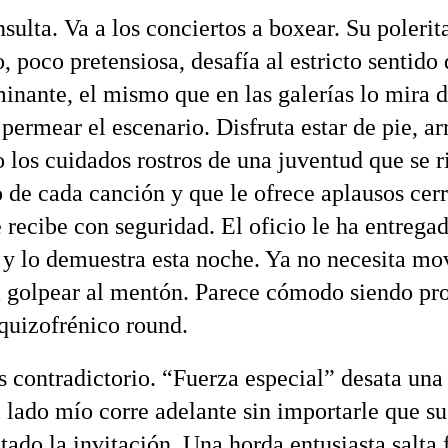
sulta. Va a los conciertos a boxear. Su polerit
, poco pretensiosa, desafía al estricto sentido 
nante, el mismo que en las galerías lo mira d
 permear el escenario. Disfruta estar de pie, ar
 los cuidados rostros de una juventud que se r
o de cada canción y que le ofrece aplausos cer
 recibe con seguridad. El oficio le ha entrega
 y lo demuestra esta noche. Ya no necesita mo
a golpear al mentón. Parece cómodo siendo pr
squizofrénico round.
s contradictorio. “Fuerza especial” desata una 
l lado mío corre adelante sin importarle que s
ado la invitación. Una horda entusiasta salta 