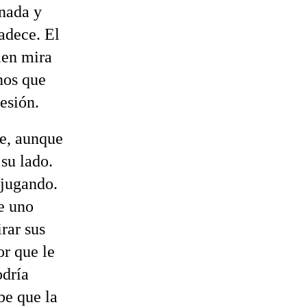
inada y
radece. El
ien mira
nos que
esión.
te, aunque
su lado.
 jugando.
de uno
rar sus
or que le
odría
be que la