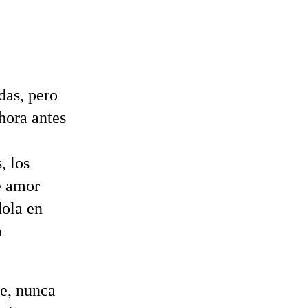
das, pero
 hora antes
, los
e amor
dola en
a
ce, nunca