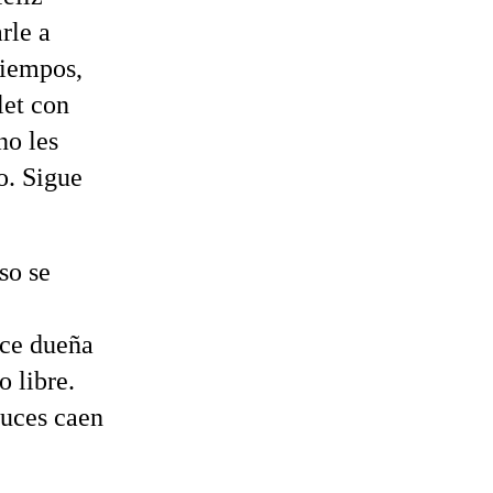
rle a
tiempos,
let con
no les
o. Sigue
so se
ace dueña
o libre.
luces caen