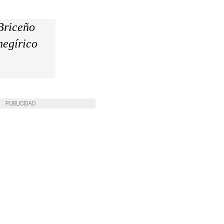
 Briceño
negírico
PUBLICIDAD