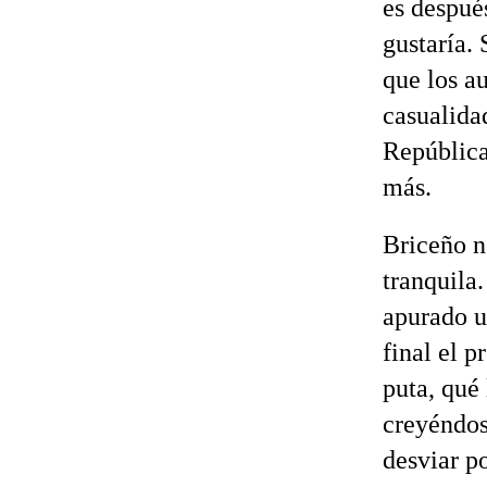
es despué
gustaría.
que los a
casualida
República
más.
Briceño n
tranquila
apurado u
final el 
puta, qué
creyéndos
desviar p