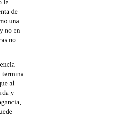
 le
enta de
omo una
 y no en
ras no
iencia
n termina
que al
rda y
ogancia,
puede