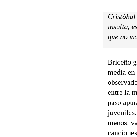
Cristóbal
insulta, e
que no ma
Briceño g
media en 
observado
entre la m
paso apur
juveniles
menos: va
canciones