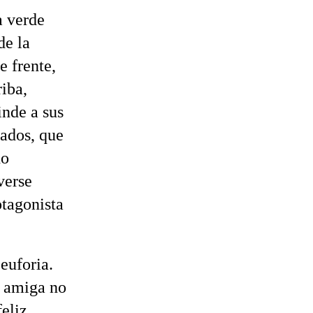
a verde
de la
e frente,
riba,
inde a sus
rados, que
do
verse
otagonista
euforia.
u amiga no
feliz