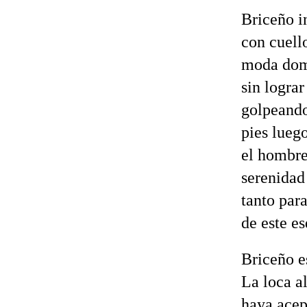
Briceño in
con cuello
moda domi
sin lograr
golpeando
pies lueg
el hombre
serenidad
tanto par
de este e
Briceño e
La loca a
haya acept