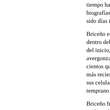
tiempo ha
biografías
sido días 
Briceño e
dentro del
del inicio
avergonzad
cientos q
más recie
sus celula
temprano 
Briceño f