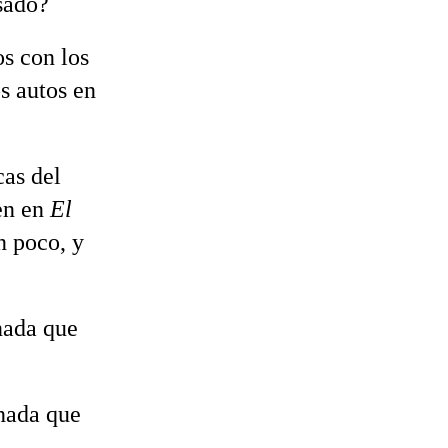
sado?
s con los
s autos en
cas del
den en
El
n poco, y
nada que
 nada que