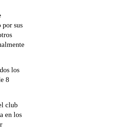
e
 por sus
otros
tualmente
dos los
e 8
l club
ea en los
r