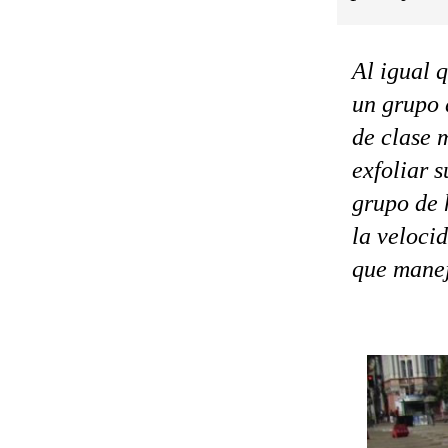
Al igual 
un grupo 
de clase 
exfoliar s
grupo de 
la veloci
que manej