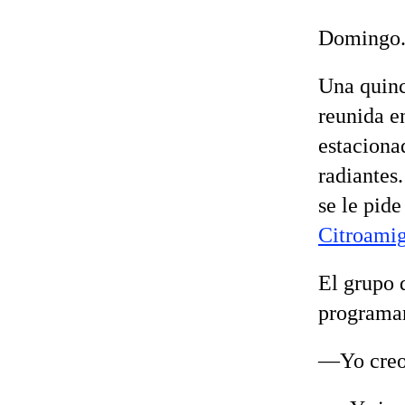
Domingo. 
Una quinc
reunida en
estaciona
radiantes
se le pide
Citroami
El grupo 
programan
—Yo creo 