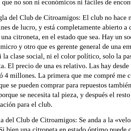
, que no son ni económicos ni fáciles de encont
gla del Club de Citroamigos: El club no hace 
fines de lucro, y está completamente abierto a 
 una citroneta, en el estado que sea. Hay un so
 micro y otro que es gerente general de una e
 la clase social, ni el color político, solo la p
ta. El precio de una es relativo. Las hay desde
 ó 4 millones. La primera que me compré me c
 que se pueden comprar para repuestos también
porque se necesita tal pieza, y después el rest
ción para el club.
la del Club de Citroamigos: Se anda a la «velo
 Si bien una citroneta en estado óptimo puede 