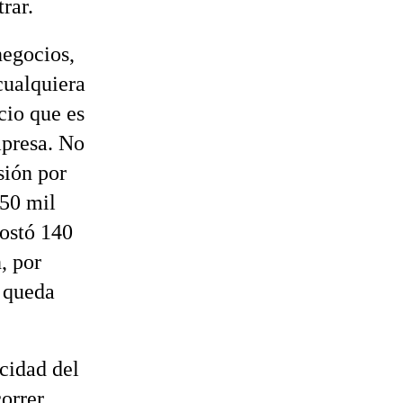
rar.
negocios,
cualquiera
cio que es
mpresa. No
asión por
 50 mil
ostó 140
, por
o queda
cidad del
correr