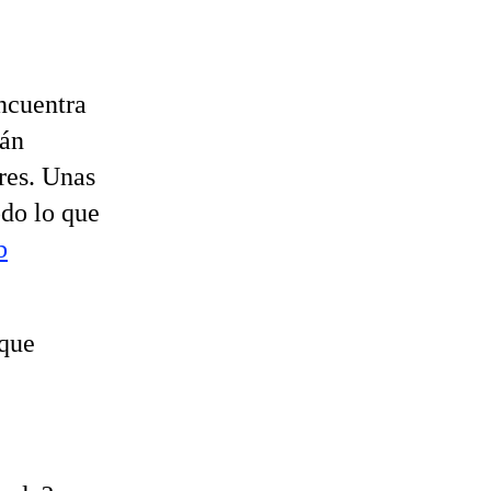
ncuentra
tán
res. Unas
odo lo que
b
 que