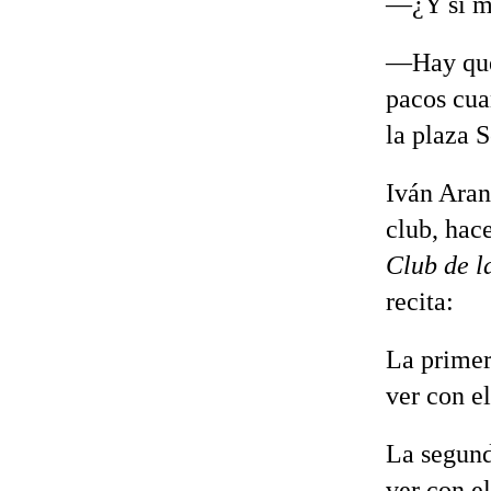
—¿Y si me
—Hay que 
pacos cua
la plaza 
Iván Aran
club, hac
Club de l
recita:
La primer
ver con el
La segund
ver con el