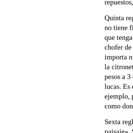
repuestos
Quinta re
no tiene 
que tenga
chofer de
importa ni
la citrone
pesos a 3
lucas. Es
ejemplo, 
como dona
Sexta reg
paisaje».