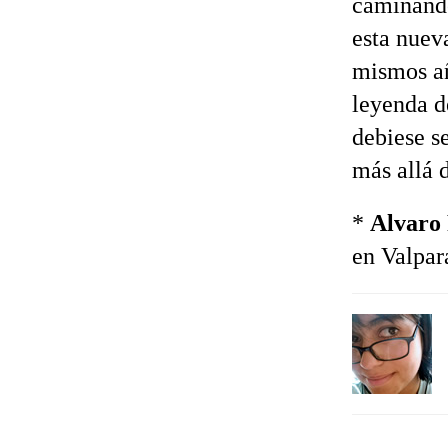
caminando
esta nuev
mismos añ
leyenda d
debiese s
más allá 
*
Alvaro
en Valpar