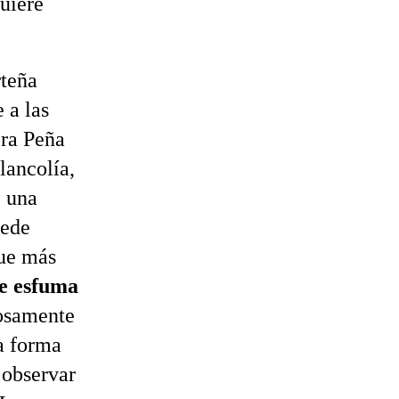
uiere
rteña
 a las
ora Peña
lancolía,
e una
uede
que más
se esfuma
losamente
a forma
 observar