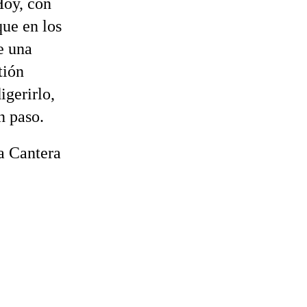
Hoy, con
ue en los
e una
tión
igerirlo,
n paso.
a Cantera