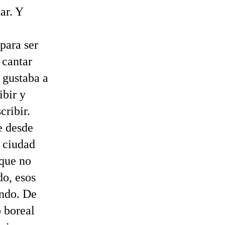
ar. Y
 para ser
 cantar
 gustaba a
ibir y
cribir.
e desde
, ciudad
 que no
do, esos
ndo. De
o boreal