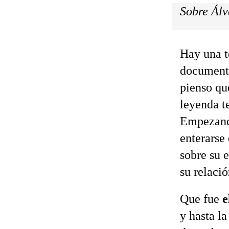
Sobre Álv
Hay una t
documenta
pienso qu
leyenda t
Empezando
enterarse 
sobre su 
su relaci
Que fue
e
y hasta l