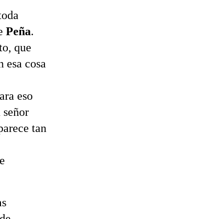
toda
de
Peña
.
to, que
n esa cosa
ara eso
n señor
parece tan
 e
as
 de