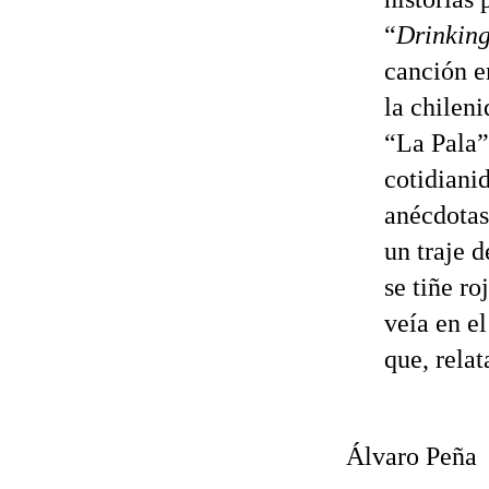
“
Drinkin
canción e
la chilen
“La Pala”
cotidiani
anécdotas
un traje 
se tiñe ro
veía en e
que, rela
Álvaro Peña