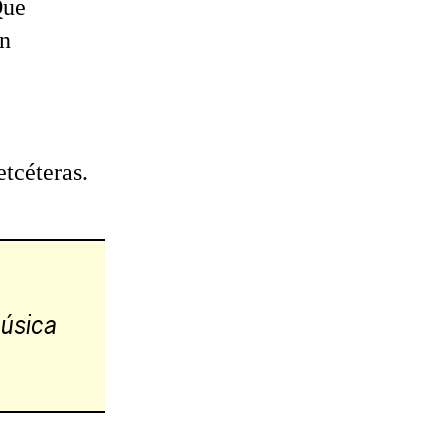
Que
en
etcéteras.
úsica