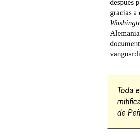
después p
gracias a
Washingto
Alemania,
documenta
vanguardi
Toda e
mitifi
de Pe