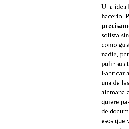
Una idea 
hacerlo. 
precisam
solista s
como gust
nadie, pe
pulir sus 
Fabricar a
una de la
alemana a
quiere pa
de docume
esos que 