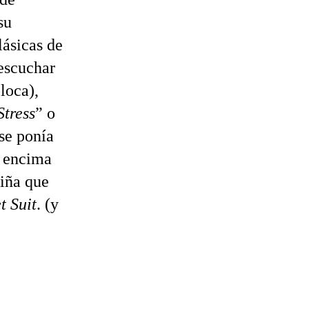
su
lásicas de
(escuchar
loca),
Stress
” o
se ponía
s encima
niña que
t Suit
. (y
.