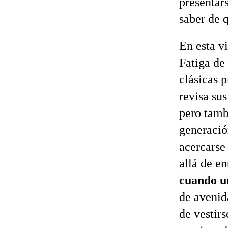
presentar
saber de q
En esta v
Fatiga de
clásicas 
revisa su
pero tamb
generació
acercarse
allá de en
cuando un
de avenid
de vestir