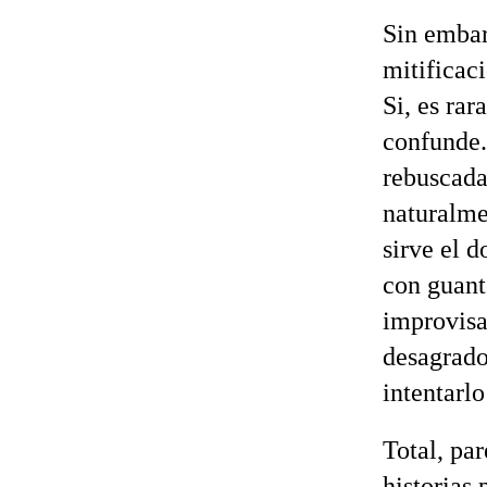
Sin embar
mitificac
Si, es rar
confunde.
rebuscada 
naturalme
sirve el 
con guant
improvisa
desagrado
intentarl
Total, pa
historias 