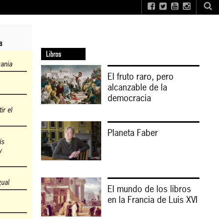
a
Libros
zania
El fruto raro, pero
alcanzable de la
democracia
r el
Planeta Faber
ís
y
gual
El mundo de los libros
en la Francia de Luis XVI