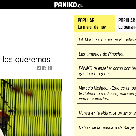
PANIKO
.cl
POPULAR
POPULAR
Lo mejor de hoy
La seman
Lili Marleen: comer en Pinochet
Las amantes de Pinochet
e los queremos
PÁNIKO te enseña: cómo combati
gas lacrimógeno
Marcelo Mellado: «Este es un pa
brutalmente mediocre, maricón 
conchesumadre»
Nunca en la vida tuve un amor i
Detrás de la máscara de Kanye