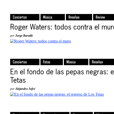
Conciertos
Música
Reseñas
Review
Roger Waters: todos contra el mur
por
Jorge Baradit
Conciertos
Fotos
Música
Reseñas
En el fondo de las pepas negras: e
Tetas
por
Alejandro Jofré