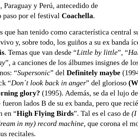
, Paraguay y Perú, antecedido de
 paso por el festival
Coachella
.
s que han tenido como característica central 
vivo y, sobre todo, los guiños a su ex banda íc
is
. Temas que van desde “
Little by little
”, “
Hal
ay
”, a canciones de los álbumes insignes de lo
nos: “
Supersonic
” del
Definitely maybe
(1994
ck “
Don´t look back in anger
” del glorioso
(W
orning glory?
(1995). Además, se da el lujo de
 fueron lados B de su ex banda, pero que recié
n en “
High Flying Birds
”. Tal es el caso de
(
 dream in my) record machine
, que corona el 
us recitales.