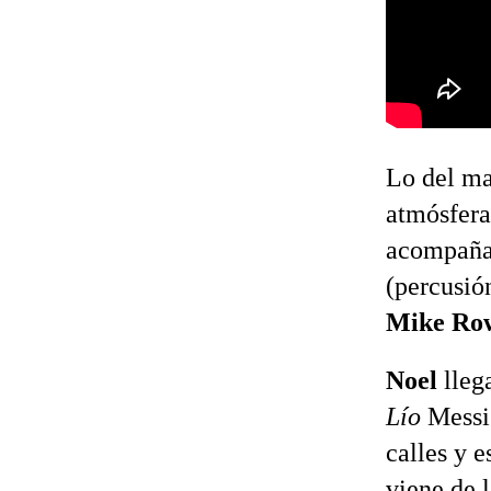
Lo del ma
atmósfera
acompaña
(percusió
Mike Ro
Noel
lleg
Lío
Messi;
calles y e
viene de 