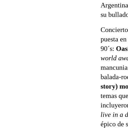
Argentina
su bullado
Concierto
puesta en 
90´s:
Oas
world aw
mancunia
balada-ro
story) m
temas que
incluyero
live in a
épico de s