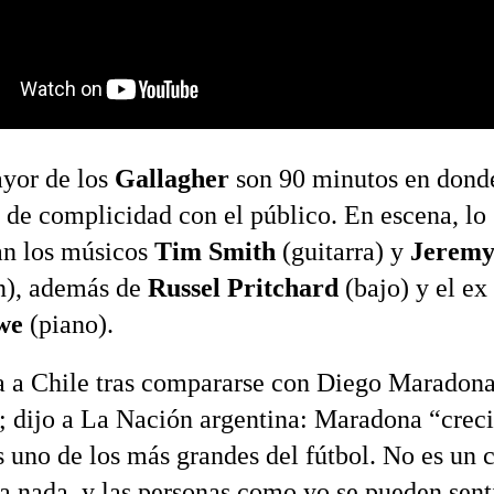
yor de los
Gallagher
son 90 minutos en dond
 de complicidad con el público. En escena, lo
n los músicos
Tim Smith
(guitarra) y
Jeremy
n), además de
Russel Pritchard
(bajo) y el ex
we
(piano).
a a Chile tras compararse con Diego Maradona
 dijo a La Nación argentina: Maradona “creci
s uno de los más grandes del fútbol. No es un c
la nada, y las personas como yo se pueden sent