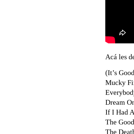
Acá les d
(It’s Goo
Mucky Fi
Everybod
Dream O
If I Had 
The Good
The Deat