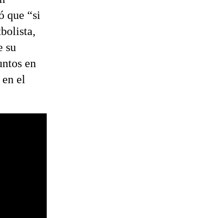
ó que “si
bolista,
e su
untos en
 en el