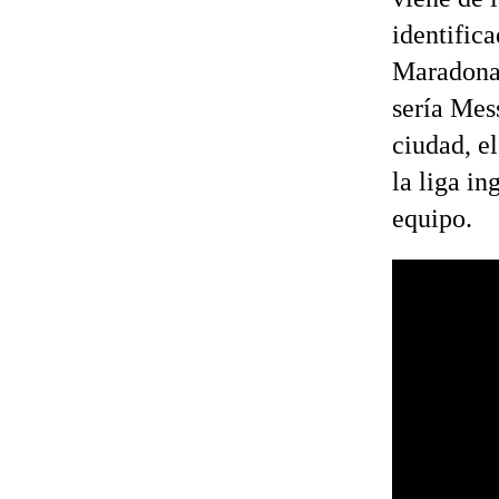
identific
Maradona 
sería Mes
ciudad, e
la liga i
equipo.