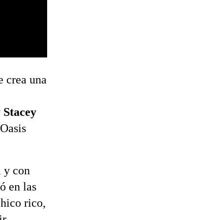
e crea una
 Stacey
 Oasis
 y con
ó en las
hico rico,
ir