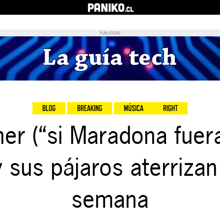
PANIKO
.cl
PUBLICIDAD
BLOG
BREAKING
MÚSICA
RIGHT
her (“si Maradona fuer
y sus pájaros aterrizan
semana