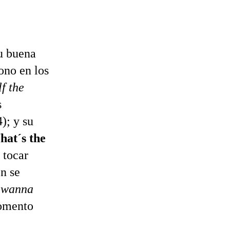
su buena
ono en los
f the
s
); y su
hat´s the
 tocar
n se
I wanna
momento