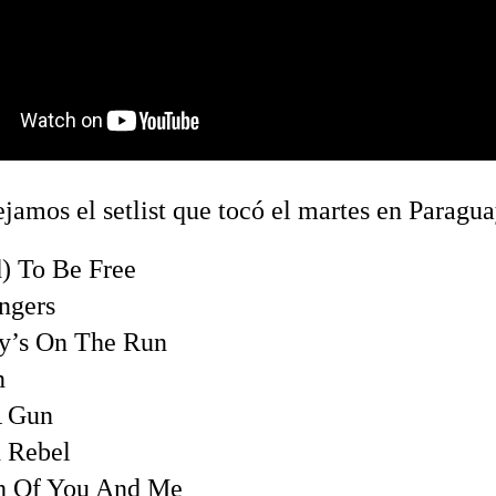
ejamos el setlist que tocó el martes en Paragua
d) To Be Free
ngers
y’s On The Run
n
A Gun
 Rebel
h Of You And Me