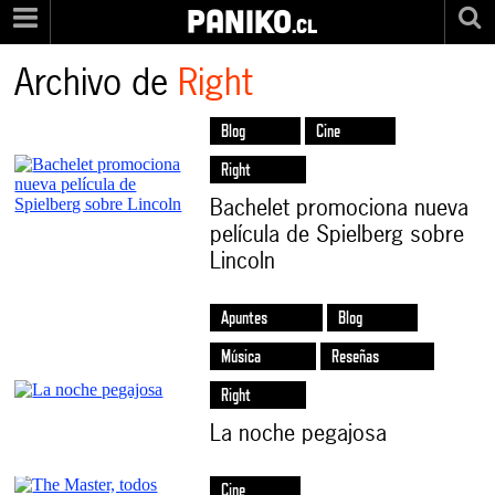
PANIKO
.cl
Archivo de
Right
Blog
Cine
Right
Bachelet promociona nueva
película de Spielberg sobre
Lincoln
Apuntes
Blog
Música
Reseñas
Right
La noche pegajosa
Cine