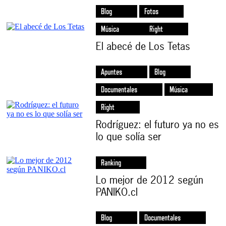
Blog
Fotos
Música
Right
El abecé de Los Tetas
Apuntes
Blog
Documentales
Música
Right
Rodríguez: el futuro ya no es
lo que solía ser
Ranking
Lo mejor de 2012 según
PANIKO.cl
Blog
Documentales