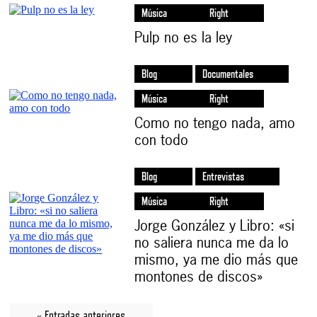
Música
Right
Pulp no es la ley
Blog
Documentales
Música
Right
Como no tengo nada, amo
con todo
Blog
Entrevistas
Música
Right
Jorge González y Libro: «si
no saliera nunca me da lo
mismo, ya me dio más que
montones de discos»
« Entradas anteriores