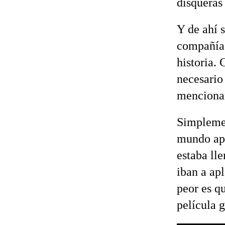
disqueras
Y de ahí 
compañía 
historia.
necesario 
mencion
Simplemen
mundo apl
estaba ll
iban a ap
peor es q
película 