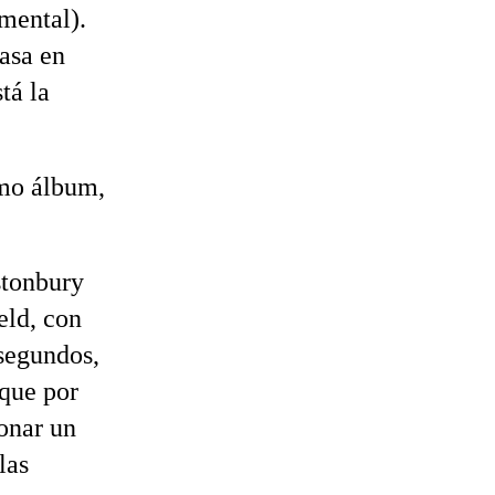
mental).
basa en
tá la
mo álbum,
stonbury
eld, con
segundos,
 que por
onar un
las