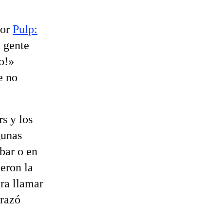
por
Pulp:
 gente
o!»
e no
rs y los
gunas
bar o en
eron la
ra llamar
brazó