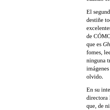
El segund
destiñe t
excelente
de CÓMO
que es
Gh
fomes, le
ninguna t
imágenes 
olvido.
En su inte
directora
que, de n