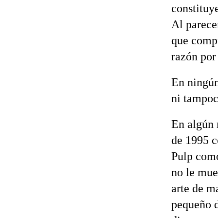
constituy
Al parecer
que compu
razón por
En ningú
ni tampo
En algún 
de 1995 c
Pulp como
no le mue
arte de m
pequeño d