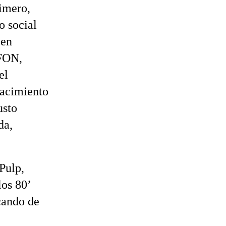
rimero,
o social
 en
 FON,
el
nacimiento
usto
da,
Pulp,
los 80’
icando de