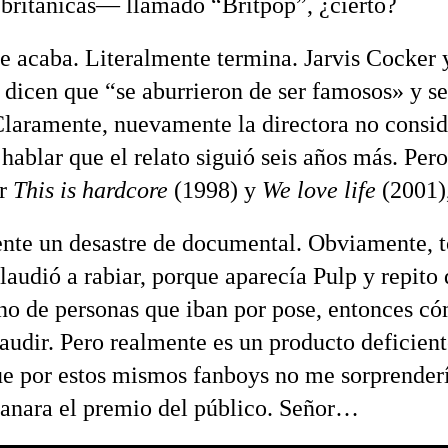
 británicas— llamado “Britpop”, ¿cierto?
se acaba. Literalmente termina. Jarvis Cocker 
dicen que “se aburrieron de ser famosos» y se
 Claramente, nuevamente la directora no consi
hablar que el relato siguió seis años más. Per
ar
This is hardcore
(1998) y
We love life
(2001),
te un desastre de documental. Obviamente, t
audió a rabiar, porque aparecía Pulp y repito
eno de personas que iban por pose, entonces c
laudir. Pero realmente es un producto deficien
ue por estos mismos fanboys no me sorprenderí
ganara el premio del público. Señor…