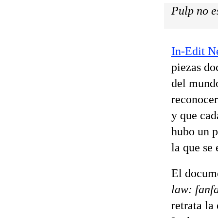
Pulp no es
In-Edit N
piezas do
del mundo
reconocer
y que cad
hubo un p
la que se
El docume
law: fanf
retrata l