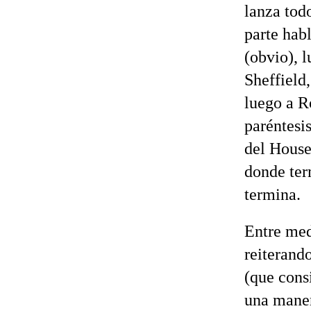
lanza tod
parte hab
(obvio), 
Sheffield
luego a R
paréntesi
del House 
donde ter
termina.
Entre med
reiterando
(que cons
una maner