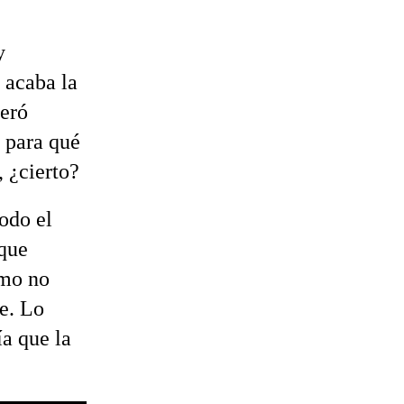
y
 acaba la
deró
o para qué
 ¿cierto?
odo el
 que
ómo no
te. Lo
a que la