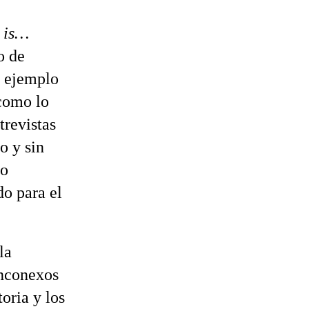
 is…
o de
o ejemplo
omo lo
trevistas
o y sin
mo
do para el
la
inconexos
oria y los