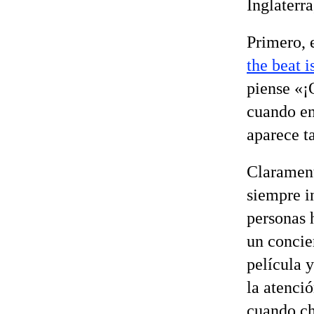
Inglaterr
Primero, 
the beat i
piense «¡
cuando en
aparece t
Claramente
siempre i
personas 
un concie
película 
la atenci
cuando ch