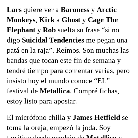
Lars
quiere ver a
Baroness
y
Arctic
Monkeys
,
Kirk
a
Ghost
y
Cage The
Elephant
y
Rob
suelta su frase “si no
digo
Suicidal Tendencies
me pegan una
patá en la raja”. Reímos. Son muchas las
bandas que tocan este fin de semana y
tendré tiempo para comentar varias, pero
insisto hoy el mundo conoce “EL”
festival de
Metallica
. Compré fichas,
estoy listo para apostar.
El micrófono chilla y
James Hetfield
se
toma la oreja, empezó la joda. Soy
fanático desde pendejo de
Metallica
y