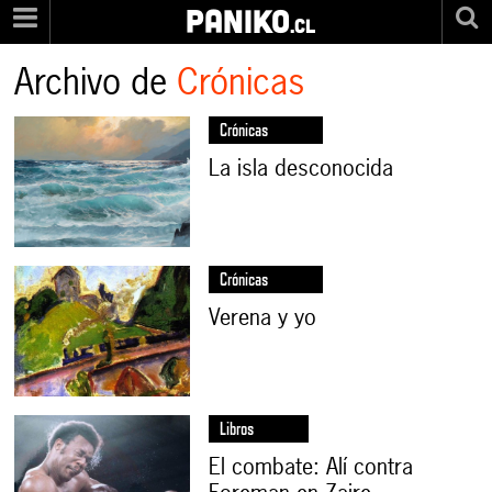
PANIKO
.cl
Archivo de
Crónicas
Crónicas
La isla desconocida
Crónicas
Verena y yo
Libros
El combate: Alí contra