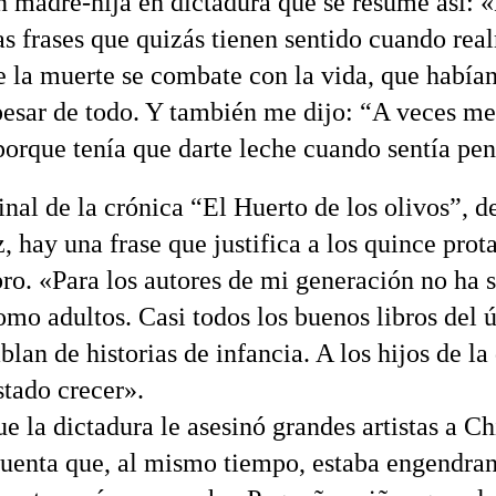
ón madre-hija en dictadura que se resume así: 
as frases que quizás tienen sentido cuando rea
e la muerte se combate con la vida, que habían
 pesar de todo. Y también me dijo: “A veces me
porque tenía que darte leche cuando sentía pe
inal de la crónica “El Huerto de los olivos”, d
, hay una frase que justifica a los quince prot
bro. «Para los autores de mi generación no ha s
como adultos. Casi todos los buenos libros del 
lan de historias de infancia. A los hijos de la
stado crecer».
e la dictadura le asesinó grandes artistas a Ch
uenta que, al mismo tiempo, estaba engendran