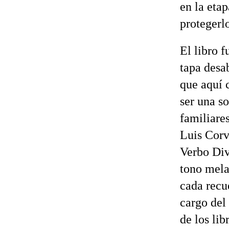
en la eta
protegerlo
El libro 
tapa desa
que aquí 
ser una so
familiares
Luis Corv
Verbo Div
tono mela
cada recu
cargo del
de los lib