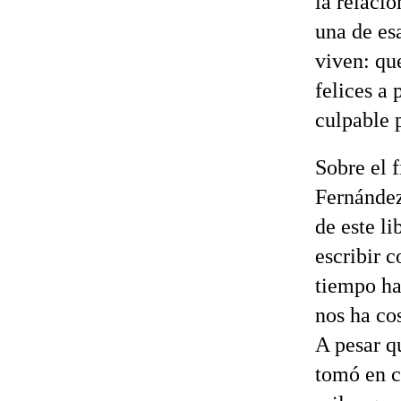
la relaci
una de es
viven: qu
felices a
culpable 
Sobre el f
Fernández
de este li
escribir 
tiempo hab
nos ha co
A pesar qu
tomó en c