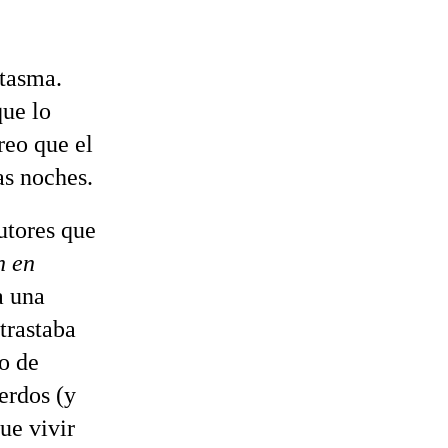
ntasma.
que lo
reo que el
as noches.
utores que
n en
a una
trastaba
do de
uerdos (y
ue vivir