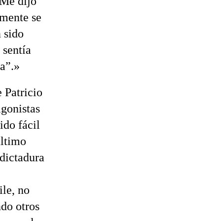
«Me dijo
lmente se
 sido
 sentía
na”.»
e Patricio
agonistas
ido fácil
último
 dictadura
ile, no
do otros