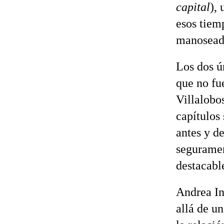
capital
),
esos tiem
manoseado
Los dos ú
que no fue
Villalobo
capítulos
antes y d
seguramen
destacabl
Andrea In
allá de un