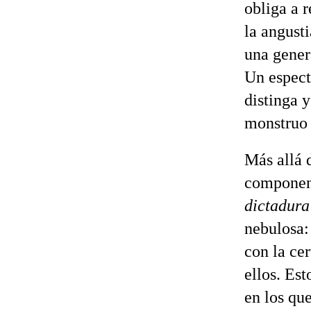
obliga a 
la angusti
una gener
Un espectr
distinga 
monstruo 
Más allá 
compone
dictadura
nebulosa:
con la cer
ellos. Est
en los qu