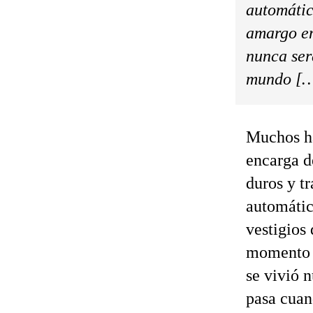
automátic
amargo en
nunca ser
mundo [
Muchos ha
encarga d
duros y tr
automáti
vestigios
momento d
se vivió 
pasa cuan