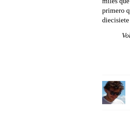
miles que
primero q
diecisiete
Vo