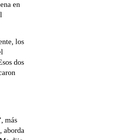
lena en
l
nte, los
el
Esos dos
icaron
e
”, más
a, aborda