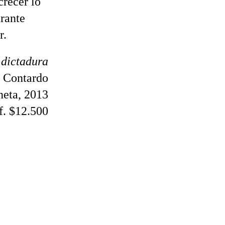
crecer lo
urante
r.
 dictadura
r Contardo
neta, 2013
f. $12.500