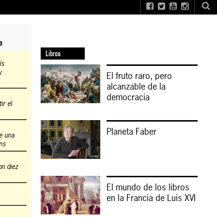
a
Libros
ís
y
El fruto raro, pero
alcanzable de la
democracia
r el
Planeta Faber
de una
ns
on diez
El mundo de los libros
en la Francia de Luis XVI