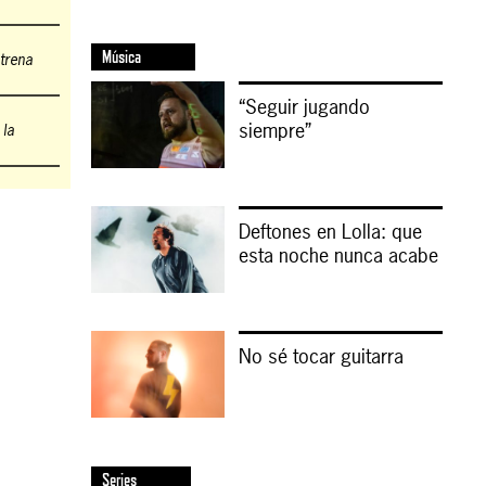
Música
strena
“Seguir jugando
siempre”
 la
Deftones en Lolla: que
esta noche nunca acabe
No sé tocar guitarra
Series