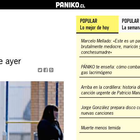
PANIKO
.cl
POPULAR
POPULAR
Lo mejor de hoy
La seman
Marcelo Mellado: «Este es un pa
brutalmente mediocre, maricón 
conchesumadre»
de ayer
PÁNIKO te enseña: cómo combati
gas lacrimógeno
Arriba en la cordillera: historia 
canción urgente de Patricio Man
Jorge González prepara disco c
nuevas canciones
Muerte menos temida