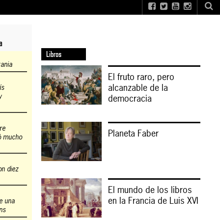
a
Libros
zania
El fruto raro, pero
alcanzable de la
ís
y
democracia
re
Planeta Faber
ió mucho
on diez
El mundo de los libros
en la Francia de Luis XVI
de una
ns