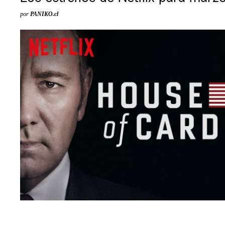
por
PANIKO.cl