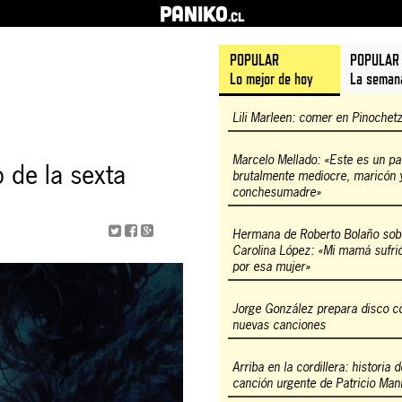
PANIKO
.cl
POPULAR
POPULAR
Lo mejor de hoy
La seman
Lili Marleen: comer en Pinochet
Marcelo Mellado: «Este es un pa
 de la sexta
brutalmente mediocre, maricón 
conchesumadre»
Hermana de Roberto Bolaño sob
Carolina López: «Mi mamá sufr
por esa mujer»
Jorge González prepara disco c
nuevas canciones
Arriba en la cordillera: historia 
canción urgente de Patricio Man