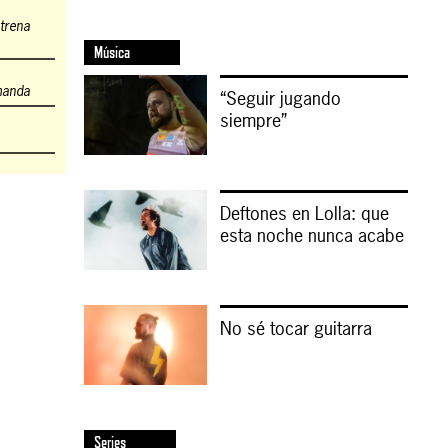
strena
Música
manda
“Seguir jugando
siempre”
Deftones en Lolla: que
esta noche nunca acabe
No sé tocar guitarra
Series