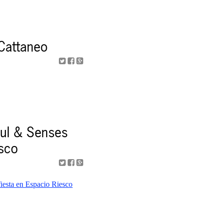
Cattaneo
oul & Senses
esco