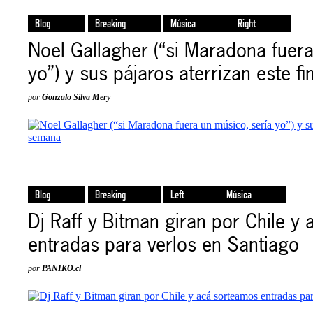
Blog
Breaking
Música
Right
Noel Gallagher (“si Maradona fuera
yo”) y sus pájaros aterrizan este f
por
Gonzalo Silva Mery
Blog
Breaking
Left
Música
Dj Raff y Bitman giran por Chile y
entradas para verlos en Santiago
por
PANIKO.cl