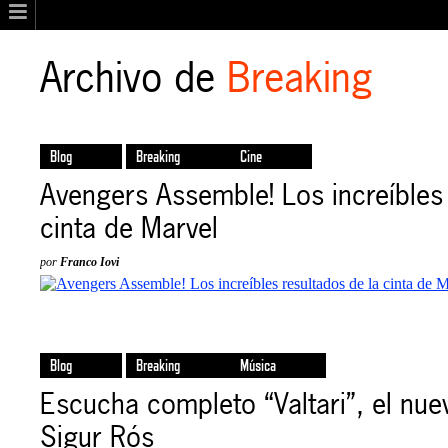
Archivo de
Breaking
Blog
Breaking
Cine
Avengers Assemble! Los increíbles 
cinta de Marvel
por
Franco Iovi
Blog
Breaking
Música
Escucha completo “Valtari”, el nu
Sigur Rós