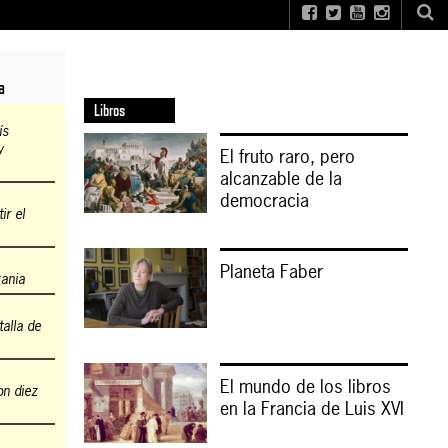
a
Libros
ís
y
El fruto raro, pero
alcanzable de la
democracia
r el
Planeta Faber
zania
alla de
El mundo de los libros
on diez
en la Francia de Luis XVI