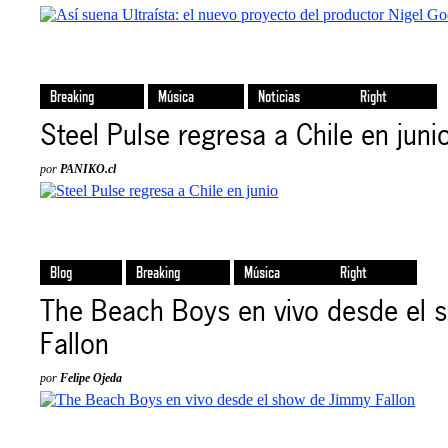
Breaking
Música
Noticias
Right
Steel Pulse regresa a Chile en juni
por
PANIKO.cl
Blog
Breaking
Música
Right
The Beach Boys en vivo desde el
Fallon
por
Felipe Ojeda