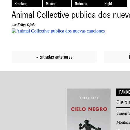
Breaking
Música
Noticias
Right
Animal Collective publica dos nue
por
Felipe Ojeda
« Entradas anteriores
PANIK
Cielo
Simón S
Montace