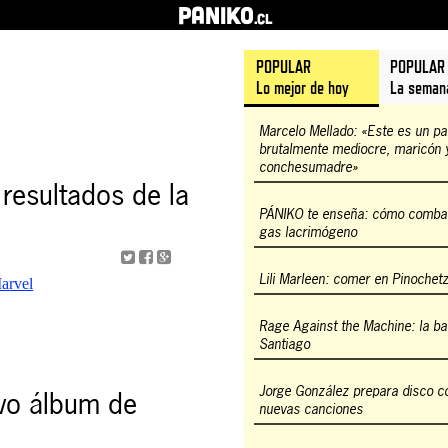
PANIKO
.cl
POPULAR
POPULAR
Lo mejor de hoy
La seman
Marcelo Mellado: «Este es un pa
brutalmente mediocre, maricón 
conchesumadre»
resultados de la
PÁNIKO te enseña: cómo combati
gas lacrimógeno
Lili Marleen: comer en Pinochet
Rage Against the Machine: la bat
Santiago
Jorge González prepara disco c
evo álbum de
nuevas canciones