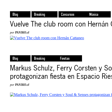
Blog
Breaking
Concursos
Música
Vuelve The club room con Hernán 
por
PANIKO.cl
Blog
Breaking
Fiestas
Markus Schulz, Ferry Corsten y S
protagonizan fiesta en Espacio Ri
por
PANIKO.cl