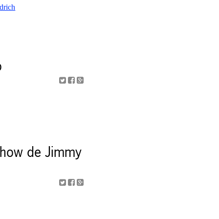
o
 show de Jimmy