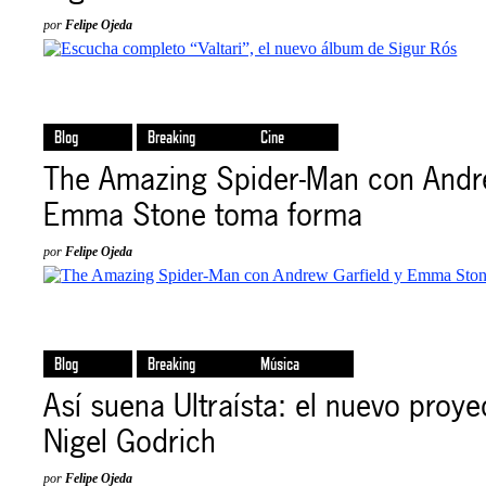
por
Felipe Ojeda
Blog
Breaking
Cine
The Amazing Spider-Man con Andre
Emma Stone toma forma
por
Felipe Ojeda
Blog
Breaking
Música
Así suena Ultraísta: el nuevo proy
Nigel Godrich
por
Felipe Ojeda