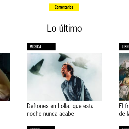
Comentarios
Lo último
MÚSICA
LIBR
Deftones en Lolla: que esta
El f
noche nunca acabe
de 