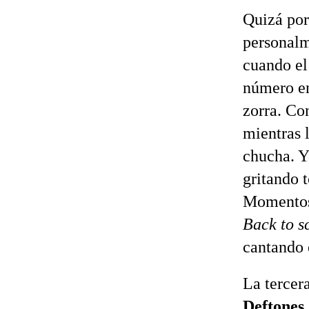
Quizá po
personalm
cuando el
número en
zorra. Co
mientras 
chucha. Y
gritando 
Momentos
Back to s
cantando 
La tercera
Deftones