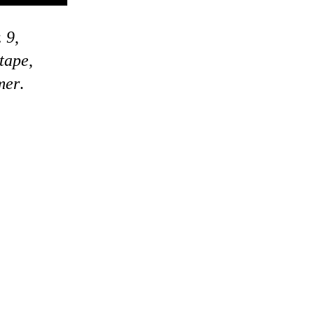
. 9
,
tape
,
mer
.