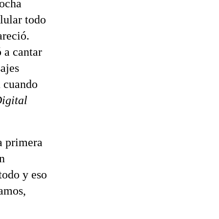
mocha
lular todo
areció.
 a cantar
ajes
 cuando
igital
a primera
ón
todo y eso
bamos,