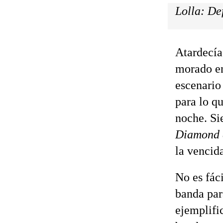
Lolla: De
Atardecía
morado en
escenario
para lo qu
noche. Si
Diamond 
la vencid
No es fáci
banda par
ejemplifi