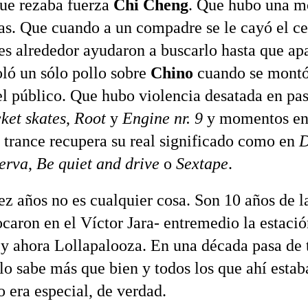
ue rezaba fuerza
Chi Cheng
. Que hubo una 
as. Que cuando a un compadre se le cayó el ce
es alrededor ayudaron a buscarlo hasta que ap
ló un sólo pollo sobre
Chino
cuando se montó
l público. Que hubo violencia desatada en pas
ket skates
,
Root
y
Engine nr. 9
y momentos en
a trance recupera su real significado como en
D
erva
,
Be quiet and drive
o
Sextape
.
ez años no es cualquier cosa. Son 10 años de l
ocaron en el Víctor Jara- entremedio la estaci
 ahora Lollapalooza. En una década pasa de 
lo sabe más que bien y todos los que ahí esta
o era especial, de verdad.