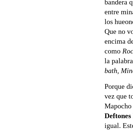
bandera q
entre min
los hueon
Que no vo
encima de
como
Roc
la palabr
bath
,
Min
Porque di
vez que t
Mapocho y
Deftones
igual. Est