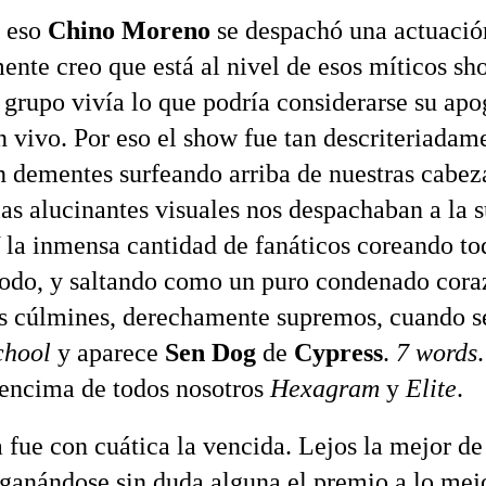
r eso
Chino Moreno
se despachó una actuació
ente creo que está al nivel de esos míticos sh
 grupo vivía lo que podría considerarse su a
 vivo. Por eso el show fue tan descriteriadame
n dementes surfeando arriba de nuestras cabez
las alucinantes visuales nos despachaban a la 
 la inmensa cantidad de fanáticos coreando to
todo, y saltando como un puro condenado cora
 cúlmines, derechamente supremos, cuando 
chool
y aparece
Sen Dog
de
Cypress
.
7 words
encima de todos nosotros
Hexagram
y
Elite
.
 fue con cuática la vencida. Lejos la mejor de 
ganándose sin duda alguna el premio a lo mejo