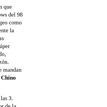
n que
ows del 98
pogeo como
nte la
as
súper
do,
zón.
se mandan
.
Chino
las 3.
r de la