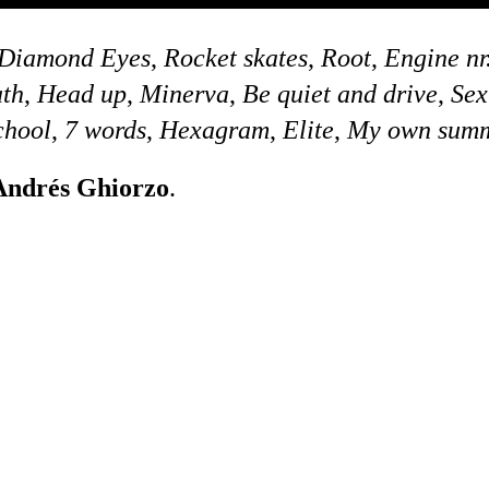
Diamond Eyes
,
Rocket skates
,
Root
,
Engine nr
ath
,
Head up
,
Minerva
,
Be quiet and drive
,
Sex
chool
,
7 words
,
Hexagram
,
Elite
,
My own sum
Andrés Ghiorzo
.