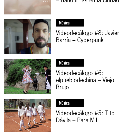
– Bandurrias en la ciudad
Música
Videodecálogo #8: Javier
Barría – Cyberpunk
Música
Videodecálogo #6:
elpueblodechina – Viejo
Brujo
Música
Videodecálogo #5: Tito
Dávila – Para MJ