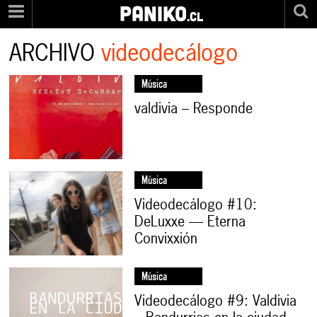
PANIKO
.cl
ARCHIVO
videodecálogo
Música
valdivia – Responde
Música
Videodecálogo #10:
DeLuxxe — Eterna
Convixxión
Música
Videodecálogo #9: Valdivia