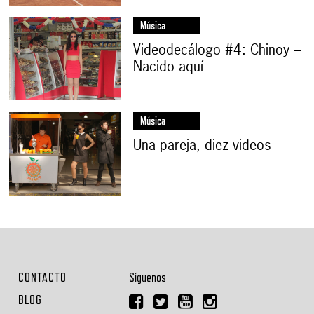
Música
Videodecálogo #4: Chinoy –
Nacido aquí
Música
Una pareja, diez videos
CONTACTO
Síguenos
BLOG