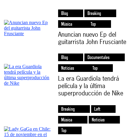
Blog
Breaking
Música
Top
Anuncian nuevo Ep del
guitarrista John Frusciante
Blog
Documentales
Noticias
Top
La era Guardiola tendrá
película y la última
superproducción de Nike
Breaking
Left
Música
Noticias
Top