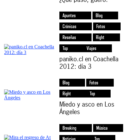
Apuntes
Blog
Crónicas
Fotos
Reseñas
Right
Top
Viajes
paniko.cl en Coachella
2012: día 3
Blog
Fotos
Right
Top
Miedo y asco en Los
Ángeles
Breaking
Música
Noticias
Top