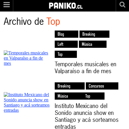
PANIKO
.cl
Archivo de
Top
Blog
Breaking
Left
Música
Top
Temporales musicales en
Valparaíso a fin de mes
Breaking
Concursos
Música
Top
Instituto Mexicano del
Sonido anuncia show en
Santiago y acá sorteamos
entradas