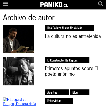
PANIKO
.cl
Archivo de autor
Una Belleza Nueva No Va Más
La cultura no es entretenida
El Constructor De Cajitas
Primeros apuntes sobre El
poeta anónimo
Apuntes
Blog
Entrevistas