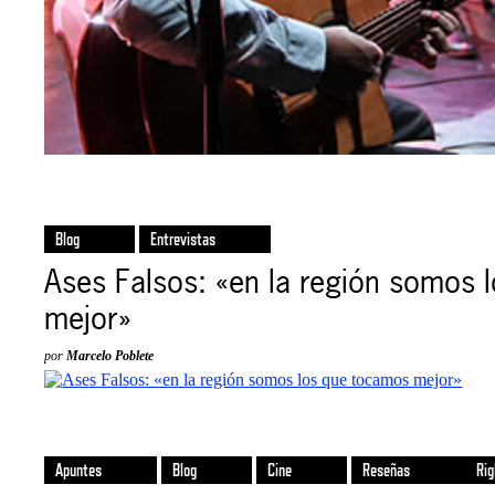
Blog
Entrevistas
Ases Falsos: «en la región somos 
mejor»
por
Marcelo Poblete
Apuntes
Blog
Cine
Reseñas
Rig