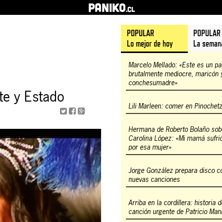
PANIKO
.cl
POPULAR
POPULAR
Lo mejor de hoy
La seman
Marcelo Mellado: «Este es un pa
brutalmente mediocre, maricón 
conchesumadre»
te y Estado
Lili Marleen: comer en Pinochet
Hermana de Roberto Bolaño sob
Carolina López: «Mi mamá sufr
por esa mujer»
Jorge González prepara disco c
nuevas canciones
Arriba en la cordillera: historia 
canción urgente de Patricio Man